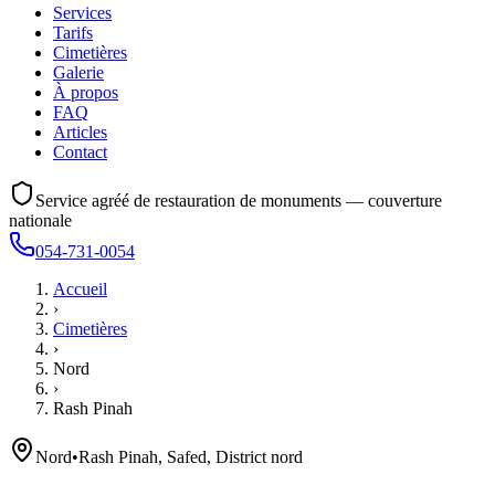
Services
Tarifs
Cimetières
Galerie
À propos
FAQ
Articles
Contact
Service agréé de restauration de monuments — couverture
nationale
054-731-0054
Accueil
›
Cimetières
›
Nord
›
Rash Pinah
Nord
•
Rash Pinah, Safed, District nord