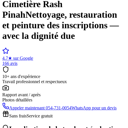
Cimetière
Rash
Pinah
Nettoyage, restauration
et peinture des inscriptions —
avec la dignité due
4.7
★
sur Google
166 avis
10+ ans d'expérience
Travail professionnel et respectueux
Rapport avant / après
Photos détaillées
Appeler maintenant
054-731-0054
WhatsApp pour un devis
Sans frais
Service gratuit