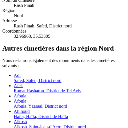
Nom du cimetière
Rash Pinah
Région
Nord
Adresse
Rash Pinah, Safed, District nord
Coordonnées
32.96968
,
35.53305
Autres cimetières dans la région Nord
Nous restaurons également des monuments dans les cimetières
suivants :
Adi
Safed, Safed, District nord
Afek
Ramat Hasharon, District de Tel Aviv
Afoula
Afoula
Afoula, Yzaraal, District nord
Ahihoud
Haïfa, Haïfa, District de Haïfa
Alkosh
Alkosh, Saint-Jean-d'Acre, District nord