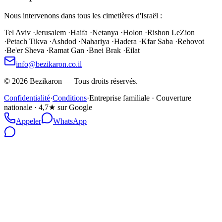
Nous intervenons dans tous les cimetières d'Israël :
Tel Aviv
·
Jerusalem
·
Haifa
·
Netanya
·
Holon
·
Rishon LeZion
·
Petach Tikva
·
Ashdod
·
Nahariya
·
Hadera
·
Kfar Saba
·
Rehovot
·
Be'er Sheva
·
Ramat Gan
·
Bnei Brak
·
Eilat
info@bezikaron.co.il
©
2026
Bezikaron
—
Tous droits réservés.
Confidentialité
·
Conditions
·
Entreprise familiale · Couverture
nationale · 4,7★ sur Google
Appeler
WhatsApp