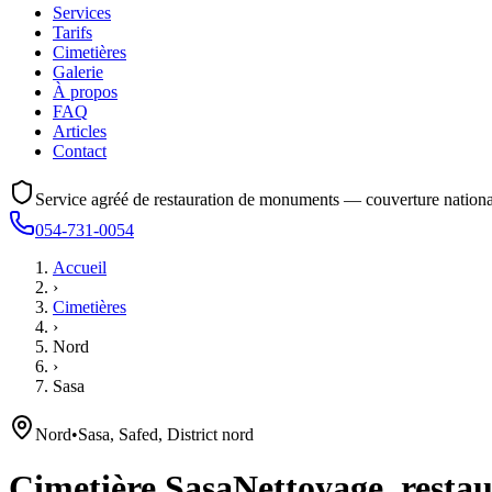
Services
Tarifs
Cimetières
Galerie
À propos
FAQ
Articles
Contact
Service agréé de restauration de monuments — couverture nationa
054-731-0054
Accueil
›
Cimetières
›
Nord
›
Sasa
Nord
•
Sasa, Safed, District nord
Cimetière
Sasa
Nettoyage, restau