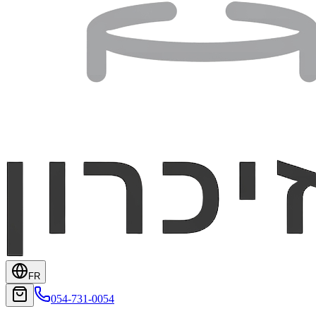
FR
054-731-0054