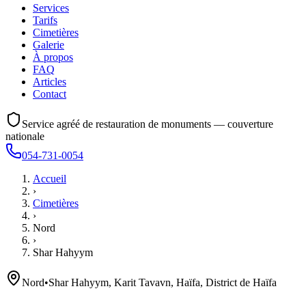
Services
Tarifs
Cimetières
Galerie
À propos
FAQ
Articles
Contact
Service agréé de restauration de monuments — couverture
nationale
054-731-0054
Accueil
›
Cimetières
›
Nord
›
Shar Hahyym
Nord
•
Shar Hahyym, Karit Tavavn, Haïfa, District de Haïfa