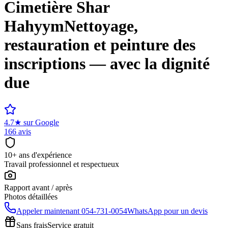
Cimetière
Shar
Hahyym
Nettoyage,
restauration et peinture des
inscriptions — avec la dignité
due
4.7
★
sur Google
166 avis
10+ ans d'expérience
Travail professionnel et respectueux
Rapport avant / après
Photos détaillées
Appeler maintenant
054-731-0054
WhatsApp pour un devis
Sans frais
Service gratuit