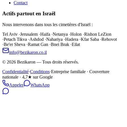
Contact
Actifs partout en Israël
Nous intervenons dans tous les cimetières d'Israël :
Tel Aviv
·
Jerusalem
·
Haifa
·
Netanya
·
Holon
·
Rishon LeZion
·
Petach Tikva
·
Ashdod
·
Nahariya
·
Hadera
·
Kfar Saba
·
Rehovot
·
Be'er Sheva
·
Ramat Gan
·
Bnei Brak
·
Eilat
info@bezikaron.co.il
©
2026
Bezikaron
—
Tous droits réservés.
Confidentialité
·
Conditions
·
Entreprise familiale · Couverture
nationale · 4,7★ sur Google
Appeler
WhatsApp