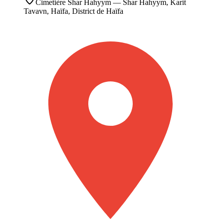
Cimetière
Shar Hahyym
— Shar Hahyym, Karit
Tavavn, Haïfa, District de Haïfa