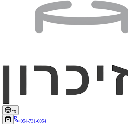
FR
054-731-0054