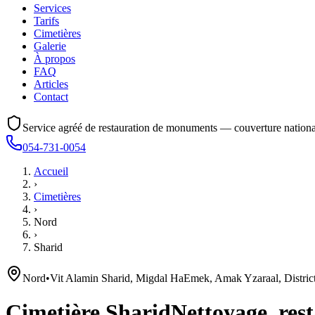
Services
Tarifs
Cimetières
Galerie
À propos
FAQ
Articles
Contact
Service agréé de restauration de monuments — couverture nationa
054-731-0054
Accueil
›
Cimetières
›
Nord
›
Sharid
Nord
•
Vit Alamin Sharid, Migdal HaEmek, Amak Yzaraal, Distric
Cimetière
Sharid
Nettoyage, rest