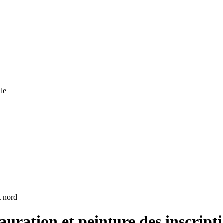
le
t nord
auration et peinture des inscript