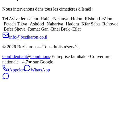
Nous intervenons dans tous les cimetières d'Israël :
Tel Aviv
·
Jerusalem
·
Haifa
·
Netanya
·
Holon
·
Rishon LeZion
·
Petach Tikva
·
Ashdod
·
Nahariya
·
Hadera
·
Kfar Saba
·
Rehovot
·
Be'er Sheva
·
Ramat Gan
·
Bnei Brak
·
Eilat
info@bezikaron.co.il
©
2026
Bezikaron
—
Tous droits réservés.
Confidentialité
·
Conditions
·
Entreprise familiale · Couverture
nationale · 4,7★ sur Google
Appeler
WhatsApp