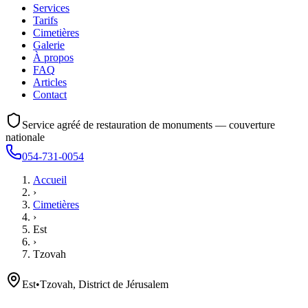
Services
Tarifs
Cimetières
Galerie
À propos
FAQ
Articles
Contact
Service agréé de restauration de monuments — couverture
nationale
054-731-0054
Accueil
›
Cimetières
›
Est
›
Tzovah
Est
•
Tzovah, District de Jérusalem