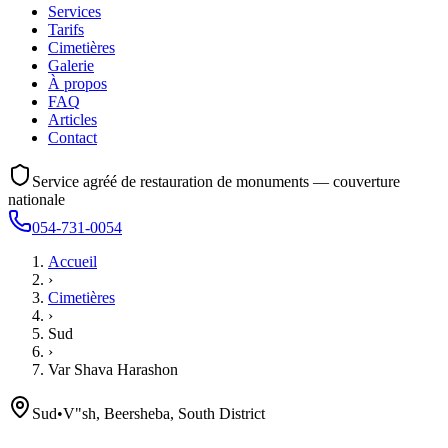
Services
Tarifs
Cimetières
Galerie
À propos
FAQ
Articles
Contact
Service agréé de restauration de monuments — couverture
nationale
054-731-0054
Accueil
›
Cimetières
›
Sud
›
Var Shava Harashon
Sud
•
V"sh, Beersheba, South District