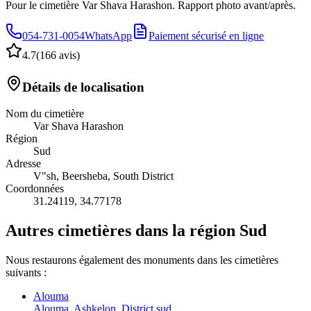
Pour le cimetière Var Shava Harashon. Rapport photo avant/après.
054-731-0054
WhatsApp
Paiement sécurisé en ligne
4.7
(
166 avis
)
Détails de localisation
Nom du cimetière
Var Shava Harashon
Région
Sud
Adresse
V"sh, Beersheba, South District
Coordonnées
31.24119
,
34.77178
Autres cimetières dans la région Sud
Nous restaurons également des monuments dans les cimetières
suivants :
Alouma
Alouma, Ashkelon, District sud