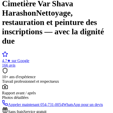
Cimetière
Var Shava
Harashon
Nettoyage,
restauration et peinture des
inscriptions — avec la dignité
due
4.7
★
sur Google
166 avis
10+ ans d'expérience
Travail professionnel et respectueux
Rapport avant / après
Photos détaillées
Appeler maintenant
054-731-0054
WhatsApp pour un devis
Sans frais
Service gratuit