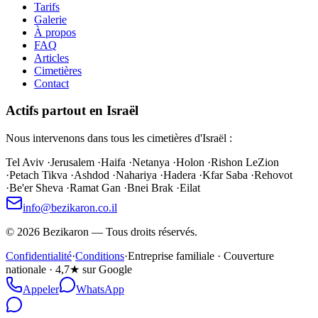
Tarifs
Galerie
À propos
FAQ
Articles
Cimetières
Contact
Actifs partout en Israël
Nous intervenons dans tous les cimetières d'Israël :
Tel Aviv
·
Jerusalem
·
Haifa
·
Netanya
·
Holon
·
Rishon LeZion
·
Petach Tikva
·
Ashdod
·
Nahariya
·
Hadera
·
Kfar Saba
·
Rehovot
·
Be'er Sheva
·
Ramat Gan
·
Bnei Brak
·
Eilat
info@bezikaron.co.il
©
2026
Bezikaron
—
Tous droits réservés.
Confidentialité
·
Conditions
·
Entreprise familiale · Couverture
nationale · 4,7★ sur Google
Appeler
WhatsApp