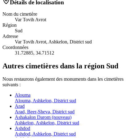
Détails de localisation
Nom du cimetière
Var Tovih Avrot
Région
Sud
Adresse
Var Tovih Avrot, Ashkelon, District sud
Coordonnées
31.72885
,
34.71512
Autres cimetières dans la région Sud
Nous restaurons également des monuments dans les cimetières
suivants :
Alouma
Alouma, Ashkelon, District sud
Arad
Arad, Beer-Sheva, District sud
Ashakalon Darom (nouveau)
Ashkelon, Ashkelon, District sud
Ashdod
Ashdod, Ashkelon, District sud