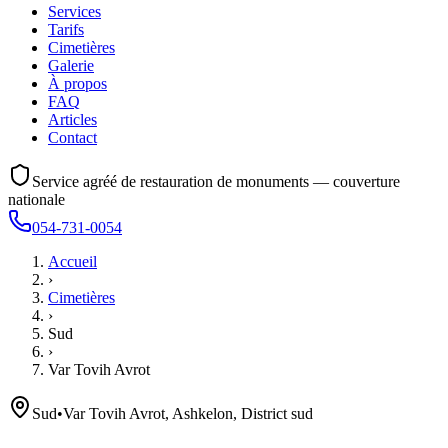
Services
Tarifs
Cimetières
Galerie
À propos
FAQ
Articles
Contact
Service agréé de restauration de monuments — couverture
nationale
054-731-0054
Accueil
›
Cimetières
›
Sud
›
Var Tovih Avrot
Sud
•
Var Tovih Avrot, Ashkelon, District sud