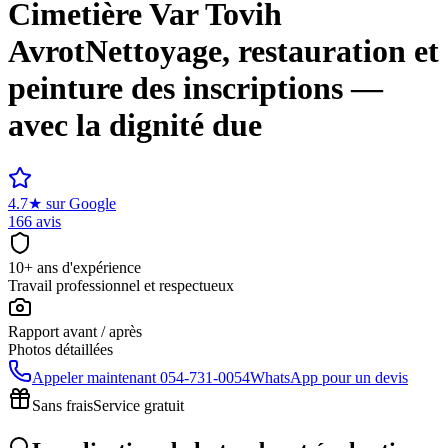
Cimetière
Var Tovih
Avrot
Nettoyage, restauration et
peinture des inscriptions —
avec la dignité due
4.7
★
sur Google
166 avis
10+ ans d'expérience
Travail professionnel et respectueux
Rapport avant / après
Photos détaillées
Appeler maintenant
054-731-0054
WhatsApp pour un devis
Sans frais
Service gratuit