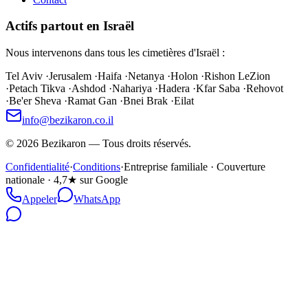
Actifs partout en Israël
Nous intervenons dans tous les cimetières d'Israël :
Tel Aviv
·
Jerusalem
·
Haifa
·
Netanya
·
Holon
·
Rishon LeZion
·
Petach Tikva
·
Ashdod
·
Nahariya
·
Hadera
·
Kfar Saba
·
Rehovot
·
Be'er Sheva
·
Ramat Gan
·
Bnei Brak
·
Eilat
info@bezikaron.co.il
©
2026
Bezikaron
—
Tous droits réservés.
Confidentialité
·
Conditions
·
Entreprise familiale · Couverture
nationale · 4,7★ sur Google
Appeler
WhatsApp