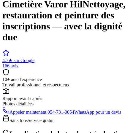
Cimetière
Varor Hil
Nettoyage,
restauration et peinture des
inscriptions — avec la dignité
due
4.7
★
sur Google
166 avis
10+ ans d'expérience
Travail professionnel et respectueux
Rapport avant / après
Photos détaillées
Appeler maintenant
054-731-0054
WhatsApp pour un devis
Sans frais
Service gratuit