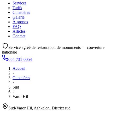
Services
Tarifs
Cimetières
Galerie
À propos
FAQ
Articles
Contact
Service agréé de restauration de monuments — couverture
nationale
054-731-0054
Accueil
›
Cimetières
›
Sud
›
Varor Hil
Sud
•
Varor Hil, Ashkelon, District sud