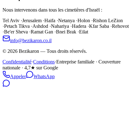
Nous intervenons dans tous les cimetières d'Israël :
Tel Aviv
·
Jerusalem
·
Haifa
·
Netanya
·
Holon
·
Rishon LeZion
·
Petach Tikva
·
Ashdod
·
Nahariya
·
Hadera
·
Kfar Saba
·
Rehovot
·
Be'er Sheva
·
Ramat Gan
·
Bnei Brak
·
Eilat
info@bezikaron.co.il
©
2026
Bezikaron
—
Tous droits réservés.
Confidentialité
·
Conditions
·
Entreprise familiale · Couverture
nationale · 4,7★ sur Google
Appeler
WhatsApp