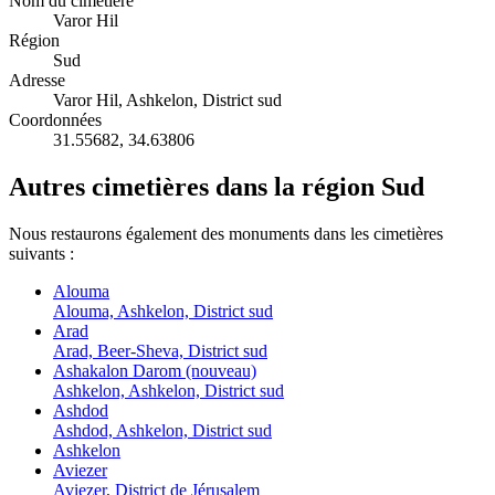
Nom du cimetière
Varor Hil
Région
Sud
Adresse
Varor Hil, Ashkelon, District sud
Coordonnées
31.55682
,
34.63806
Autres cimetières dans la région Sud
Nous restaurons également des monuments dans les cimetières
suivants :
Alouma
Alouma, Ashkelon, District sud
Arad
Arad, Beer-Sheva, District sud
Ashakalon Darom (nouveau)
Ashkelon, Ashkelon, District sud
Ashdod
Ashdod, Ashkelon, District sud
Ashkelon
Aviezer
Aviezer, District de Jérusalem