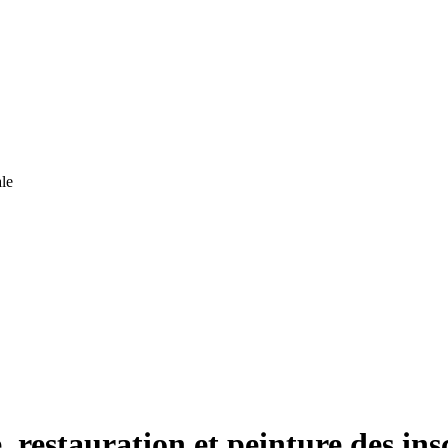
le
 restauration et peinture des ins