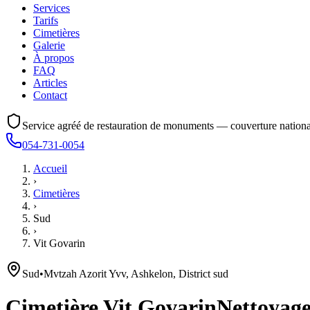
Services
Tarifs
Cimetières
Galerie
À propos
FAQ
Articles
Contact
Service agréé de restauration de monuments — couverture nationa
054-731-0054
Accueil
›
Cimetières
›
Sud
›
Vit Govarin
Sud
•
Mvtzah Azorit Yvv, Ashkelon, District sud
Cimetière
Vit Govarin
Nettoyage,