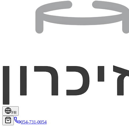
FR
054-731-0054