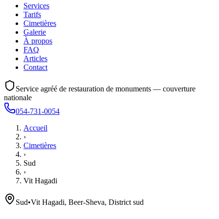
Services
Tarifs
Cimetières
Galerie
À propos
FAQ
Articles
Contact
Service agréé de restauration de monuments — couverture
nationale
054-731-0054
Accueil
›
Cimetières
›
Sud
›
Vit Hagadi
Sud
•
Vit Hagadi, Beer-Sheva, District sud