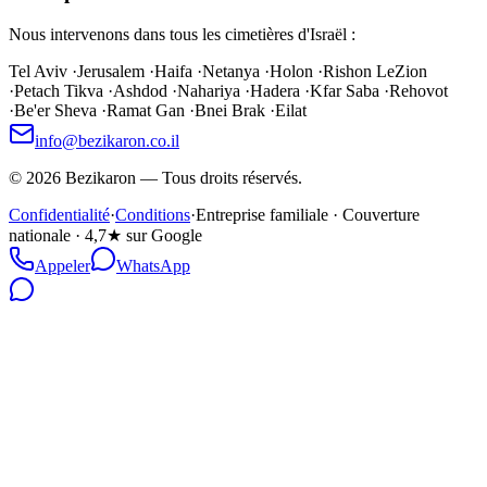
Nous intervenons dans tous les cimetières d'Israël :
Tel Aviv
·
Jerusalem
·
Haifa
·
Netanya
·
Holon
·
Rishon LeZion
·
Petach Tikva
·
Ashdod
·
Nahariya
·
Hadera
·
Kfar Saba
·
Rehovot
·
Be'er Sheva
·
Ramat Gan
·
Bnei Brak
·
Eilat
info@bezikaron.co.il
©
2026
Bezikaron
—
Tous droits réservés.
Confidentialité
·
Conditions
·
Entreprise familiale · Couverture
nationale · 4,7★ sur Google
Appeler
WhatsApp