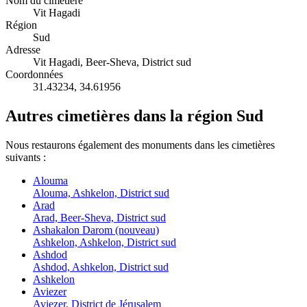
Nom du cimetière
Vit Hagadi
Région
Sud
Adresse
Vit Hagadi, Beer-Sheva, District sud
Coordonnées
31.43234
,
34.61956
Autres cimetières dans la région Sud
Nous restaurons également des monuments dans les cimetières
suivants :
Alouma
Alouma, Ashkelon, District sud
Arad
Arad, Beer-Sheva, District sud
Ashakalon Darom (nouveau)
Ashkelon, Ashkelon, District sud
Ashdod
Ashdod, Ashkelon, District sud
Ashkelon
Aviezer
Aviezer, District de Jérusalem