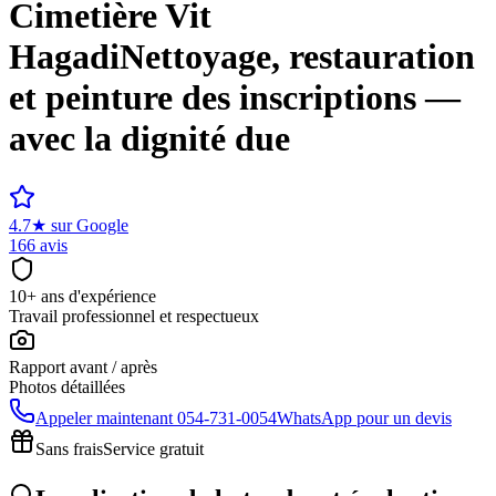
Cimetière
Vit
Hagadi
Nettoyage, restauration
et peinture des inscriptions —
avec la dignité due
4.7
★
sur Google
166 avis
10+ ans d'expérience
Travail professionnel et respectueux
Rapport avant / après
Photos détaillées
Appeler maintenant
054-731-0054
WhatsApp pour un devis
Sans frais
Service gratuit