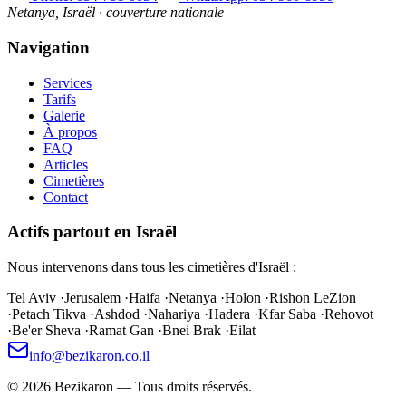
Netanya, Israël · couverture nationale
Navigation
Services
Tarifs
Galerie
À propos
FAQ
Articles
Cimetières
Contact
Actifs partout en Israël
Nous intervenons dans tous les cimetières d'Israël :
Tel Aviv
·
Jerusalem
·
Haifa
·
Netanya
·
Holon
·
Rishon LeZion
·
Petach Tikva
·
Ashdod
·
Nahariya
·
Hadera
·
Kfar Saba
·
Rehovot
·
Be'er Sheva
·
Ramat Gan
·
Bnei Brak
·
Eilat
info@bezikaron.co.il
©
2026
Bezikaron
—
Tous droits réservés.