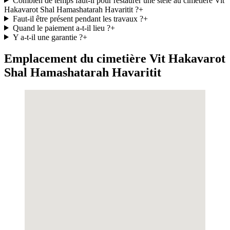
Combien de temps faut-il pour restaurer une stèle au cimetière Vit
Hakavarot Shal Hamashatarah Havaritit ?
+
Faut-il être présent pendant les travaux ?
+
Quand le paiement a-t-il lieu ?
+
Y a-t-il une garantie ?
+
Emplacement du cimetière Vit Hakavarot
Shal Hamashatarah Havaritit