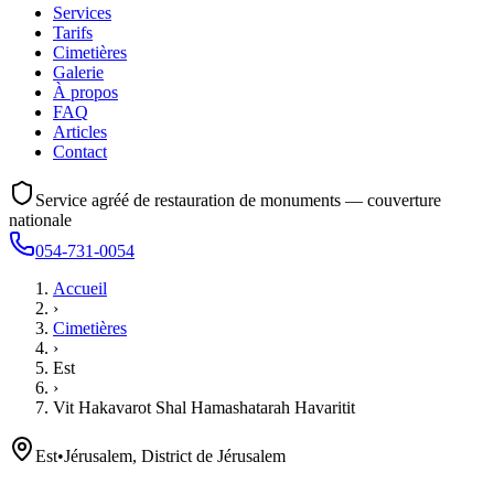
Services
Tarifs
Cimetières
Galerie
À propos
FAQ
Articles
Contact
Service agréé de restauration de monuments — couverture
nationale
054-731-0054
Accueil
›
Cimetières
›
Est
›
Vit Hakavarot Shal Hamashatarah Havaritit
Est
•
Jérusalem, District de Jérusalem