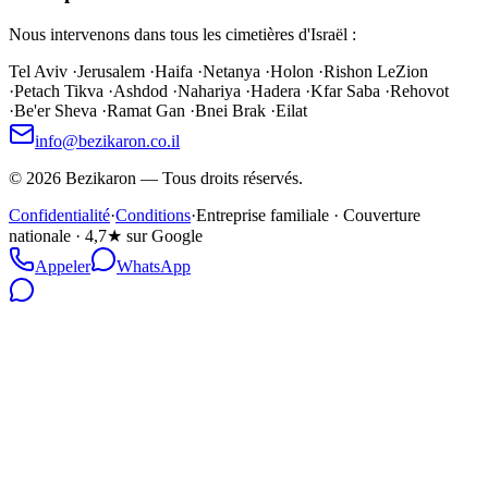
Nous intervenons dans tous les cimetières d'Israël :
Tel Aviv
·
Jerusalem
·
Haifa
·
Netanya
·
Holon
·
Rishon LeZion
·
Petach Tikva
·
Ashdod
·
Nahariya
·
Hadera
·
Kfar Saba
·
Rehovot
·
Be'er Sheva
·
Ramat Gan
·
Bnei Brak
·
Eilat
info@bezikaron.co.il
©
2026
Bezikaron
—
Tous droits réservés.
Confidentialité
·
Conditions
·
Entreprise familiale · Couverture
nationale · 4,7★ sur Google
Appeler
WhatsApp