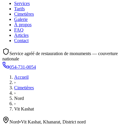
Services
Tarifs
Cimetières
Galerie
À propos
FAQ
Articles
Contact
Service agréé de restauration de monuments — couverture
nationale
054-731-0054
Accueil
›
Cimetières
›
Nord
›
Vit Kashat
Nord
•
Vit Kashat, Khanarat, District nord