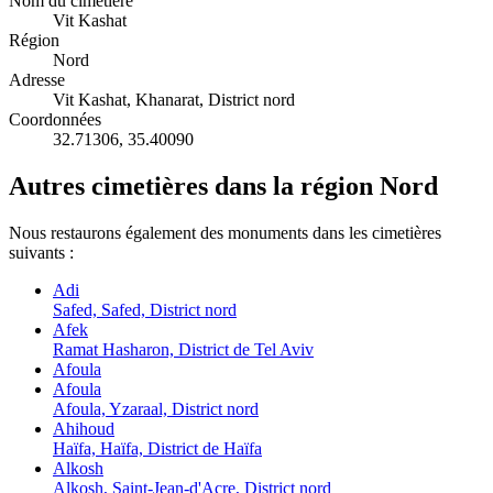
Nom du cimetière
Vit Kashat
Région
Nord
Adresse
Vit Kashat, Khanarat, District nord
Coordonnées
32.71306
,
35.40090
Autres cimetières dans la région Nord
Nous restaurons également des monuments dans les cimetières
suivants :
Adi
Safed, Safed, District nord
Afek
Ramat Hasharon, District de Tel Aviv
Afoula
Afoula
Afoula, Yzaraal, District nord
Ahihoud
Haïfa, Haïfa, District de Haïfa
Alkosh
Alkosh, Saint-Jean-d'Acre, District nord