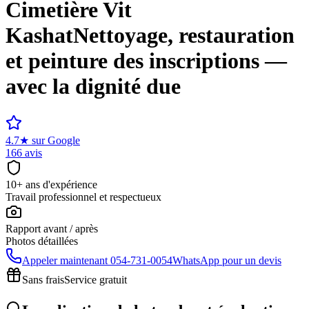
Cimetière
Vit
Kashat
Nettoyage, restauration
et peinture des inscriptions —
avec la dignité due
4.7
★
sur Google
166 avis
10+ ans d'expérience
Travail professionnel et respectueux
Rapport avant / après
Photos détaillées
Appeler maintenant
054-731-0054
WhatsApp pour un devis
Sans frais
Service gratuit