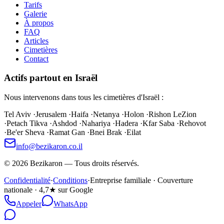
Tarifs
Galerie
À propos
FAQ
Articles
Cimetières
Contact
Actifs partout en Israël
Nous intervenons dans tous les cimetières d'Israël :
Tel Aviv
·
Jerusalem
·
Haifa
·
Netanya
·
Holon
·
Rishon LeZion
·
Petach Tikva
·
Ashdod
·
Nahariya
·
Hadera
·
Kfar Saba
·
Rehovot
·
Be'er Sheva
·
Ramat Gan
·
Bnei Brak
·
Eilat
info@bezikaron.co.il
©
2026
Bezikaron
—
Tous droits réservés.
Confidentialité
·
Conditions
·
Entreprise familiale · Couverture
nationale · 4,7★ sur Google
Appeler
WhatsApp