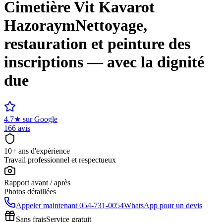
Cimetière
Vit Kavarot
Hazoraym
Nettoyage,
restauration et peinture des
inscriptions — avec la dignité
due
4.7
★
sur Google
166 avis
10+ ans d'expérience
Travail professionnel et respectueux
Rapport avant / après
Photos détaillées
Appeler maintenant
054-731-0054
WhatsApp pour un devis
Sans frais
Service gratuit