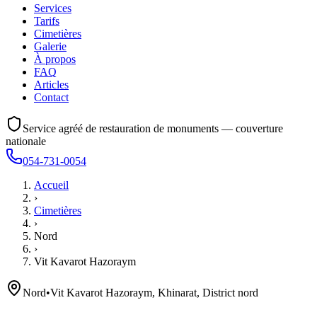
Services
Tarifs
Cimetières
Galerie
À propos
FAQ
Articles
Contact
Service agréé de restauration de monuments — couverture
nationale
054-731-0054
Accueil
›
Cimetières
›
Nord
›
Vit Kavarot Hazoraym
Nord
•
Vit Kavarot Hazoraym, Khinarat, District nord