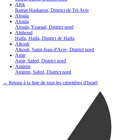
Afek
Ramat Hasharon, District de Tel Aviv
Afoula
Afoula
Afoula, Yzaraal, District nord
Ahihoud
Haïfa, Haïfa, District de Haïfa
Alkosh
Alkosh, Saint-Jean-d'Acre, District nord
Amir
Amir, Safed, District nord
Amirim
Amirim, Safed, District nord
→ Retour à la liste de tous les cimetières d'Israël