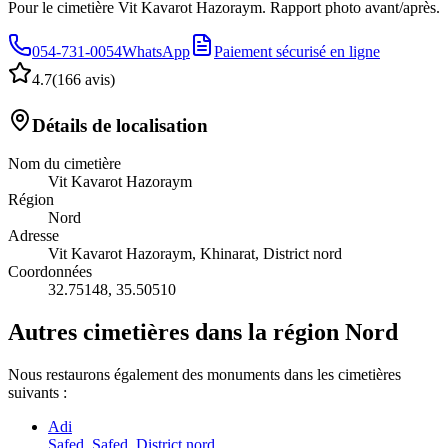
Pour le cimetière Vit Kavarot Hazoraym. Rapport photo avant/après.
054-731-0054
WhatsApp
Paiement sécurisé en ligne
4.7
(
166 avis
)
Détails de localisation
Nom du cimetière
Vit Kavarot Hazoraym
Région
Nord
Adresse
Vit Kavarot Hazoraym, Khinarat, District nord
Coordonnées
32.75148
,
35.50510
Autres cimetières dans la région Nord
Nous restaurons également des monuments dans les cimetières
suivants :
Adi
Safed, Safed, District nord