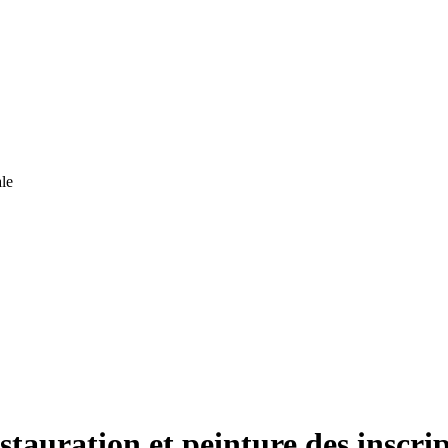
le
stauration et peinture des inscri