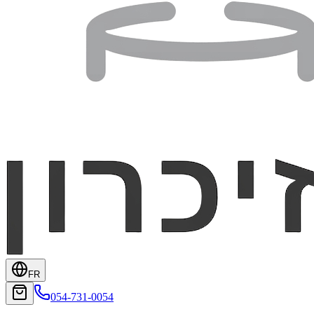
FR
054-731-0054