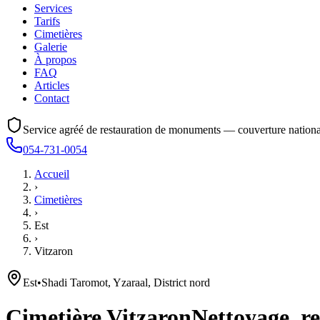
Services
Tarifs
Cimetières
Galerie
À propos
FAQ
Articles
Contact
Service agréé de restauration de monuments — couverture nationa
054-731-0054
Accueil
›
Cimetières
›
Est
›
Vitzaron
Est
•
Shadi Taromot, Yzaraal, District nord
Cimetière
Vitzaron
Nettoyage, re