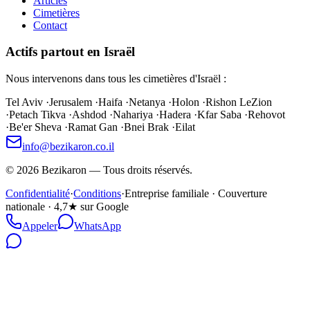
Articles
Cimetières
Contact
Actifs partout en Israël
Nous intervenons dans tous les cimetières d'Israël :
Tel Aviv
·
Jerusalem
·
Haifa
·
Netanya
·
Holon
·
Rishon LeZion
·
Petach Tikva
·
Ashdod
·
Nahariya
·
Hadera
·
Kfar Saba
·
Rehovot
·
Be'er Sheva
·
Ramat Gan
·
Bnei Brak
·
Eilat
info@bezikaron.co.il
©
2026
Bezikaron
—
Tous droits réservés.
Confidentialité
·
Conditions
·
Entreprise familiale · Couverture
nationale · 4,7★ sur Google
Appeler
WhatsApp