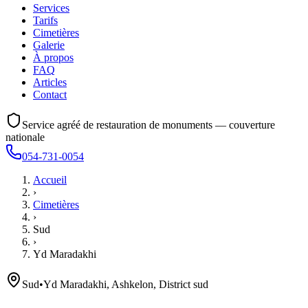
Services
Tarifs
Cimetières
Galerie
À propos
FAQ
Articles
Contact
Service agréé de restauration de monuments — couverture
nationale
054-731-0054
Accueil
›
Cimetières
›
Sud
›
Yd Maradakhi
Sud
•
Yd Maradakhi, Ashkelon, District sud