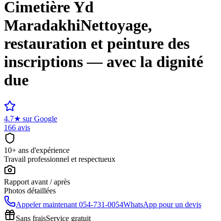
Cimetière
Yd
Maradakhi
Nettoyage,
restauration et peinture des
inscriptions — avec la dignité
due
4.7
★
sur Google
166 avis
10+ ans d'expérience
Travail professionnel et respectueux
Rapport avant / après
Photos détaillées
Appeler maintenant
054-731-0054
WhatsApp pour un devis
Sans frais
Service gratuit