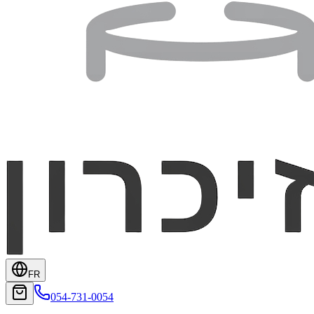
FR
054-731-0054