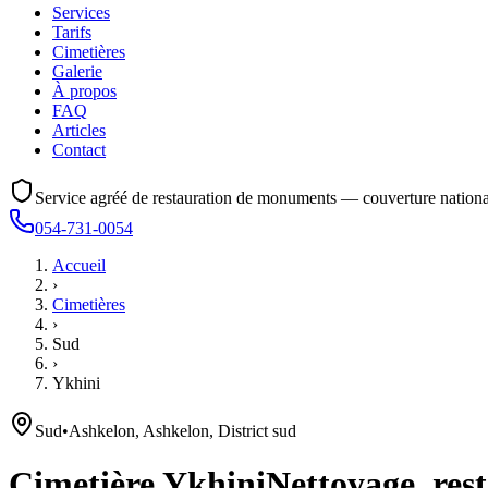
Services
Tarifs
Cimetières
Galerie
À propos
FAQ
Articles
Contact
Service agréé de restauration de monuments — couverture nationa
054-731-0054
Accueil
›
Cimetières
›
Sud
›
Ykhini
Sud
•
Ashkelon, Ashkelon, District sud
Cimetière
Ykhini
Nettoyage, rest