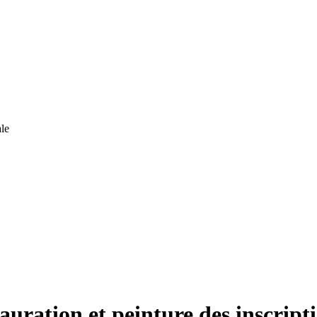
le
auration et peinture des inscript