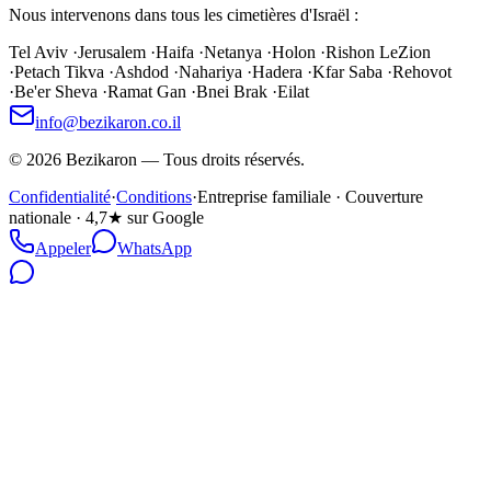
Nous intervenons dans tous les cimetières d'Israël :
Tel Aviv
·
Jerusalem
·
Haifa
·
Netanya
·
Holon
·
Rishon LeZion
·
Petach Tikva
·
Ashdod
·
Nahariya
·
Hadera
·
Kfar Saba
·
Rehovot
·
Be'er Sheva
·
Ramat Gan
·
Bnei Brak
·
Eilat
info@bezikaron.co.il
©
2026
Bezikaron
—
Tous droits réservés.
Confidentialité
·
Conditions
·
Entreprise familiale · Couverture
nationale · 4,7★ sur Google
Appeler
WhatsApp