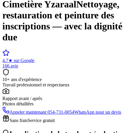
Cimetière
Yzaraal
Nettoyage,
restauration et peinture des
inscriptions — avec la dignité
due
4.7
★
sur Google
166 avis
10+ ans d'expérience
Travail professionnel et respectueux
Rapport avant / après
Photos détaillées
Appeler maintenant
054-731-0054
WhatsApp pour un devis
Sans frais
Service gratuit