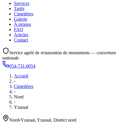
Services
Tarifs
Cimetières
Galerie
À propos
FAQ
Articles
Contact
Service agréé de restauration de monuments — couverture
nationale
054-731-0054
Accueil
›
Cimetières
›
Nord
›
Yzaraal
Nord
•
Yzaraal, Yzaraal, District nord