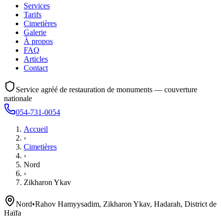
Services
Tarifs
Cimetières
Galerie
À propos
FAQ
Articles
Contact
Service agréé de restauration de monuments — couverture
nationale
054-731-0054
Accueil
›
Cimetières
›
Nord
›
Zikharon Ykav
Nord
•
Rahov Hamyysadim, Zikharon Ykav, Hadarah, District de
Haïfa