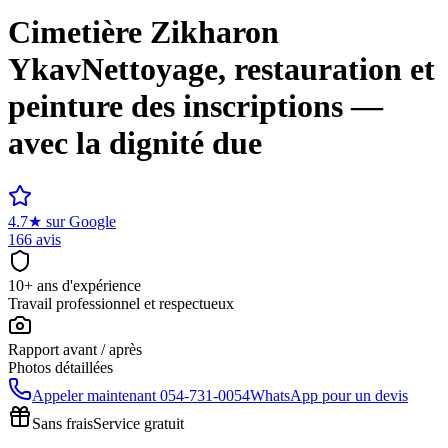
Cimetière
Zikharon
Ykav
Nettoyage, restauration et
peinture des inscriptions —
avec la dignité due
4.7
★
sur Google
166 avis
10+ ans d'expérience
Travail professionnel et respectueux
Rapport avant / après
Photos détaillées
Appeler maintenant
054-731-0054
WhatsApp pour un devis
Sans frais
Service gratuit