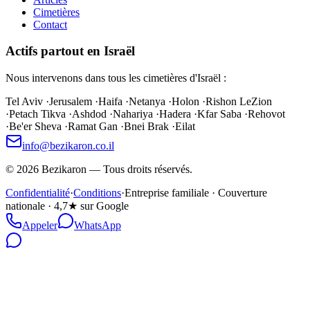
Cimetières
Contact
Actifs partout en Israël
Nous intervenons dans tous les cimetières d'Israël :
Tel Aviv
·
Jerusalem
·
Haifa
·
Netanya
·
Holon
·
Rishon LeZion
·
Petach Tikva
·
Ashdod
·
Nahariya
·
Hadera
·
Kfar Saba
·
Rehovot
·
Be'er Sheva
·
Ramat Gan
·
Bnei Brak
·
Eilat
info@bezikaron.co.il
©
2026
Bezikaron
—
Tous droits réservés.
Confidentialité
·
Conditions
·
Entreprise familiale · Couverture
nationale · 4,7★ sur Google
Appeler
WhatsApp