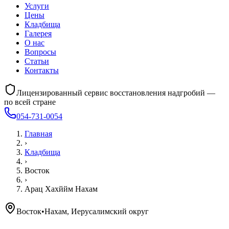
Услуги
Цены
Кладбища
Галерея
О нас
Вопросы
Статьи
Контакты
Лицензированный сервис восстановления надгробий —
по всей стране
054-731-0054
Главная
›
Кладбища
›
Восток
›
Арац Хахййм Нахам
Восток
•
Нахам, Иерусалимский округ