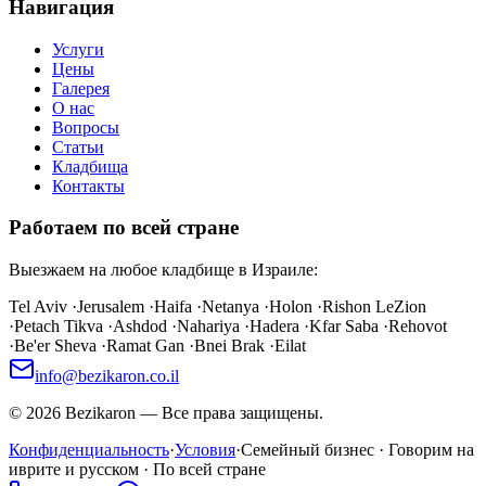
Навигация
Услуги
Цены
Галерея
О нас
Вопросы
Статьи
Кладбища
Контакты
Работаем по всей стране
Выезжаем на любое кладбище в Израиле:
Tel Aviv
·
Jerusalem
·
Haifa
·
Netanya
·
Holon
·
Rishon LeZion
·
Petach Tikva
·
Ashdod
·
Nahariya
·
Hadera
·
Kfar Saba
·
Rehovot
·
Be'er Sheva
·
Ramat Gan
·
Bnei Brak
·
Eilat
info@bezikaron.co.il
©
2026
Bezikaron
—
Все права защищены.
Конфиденциальность
·
Условия
·
Семейный бизнес · Говорим на
иврите и русском · По всей стране