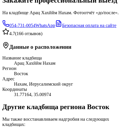
Закажите профессиональный выезд
На кладбище Арац Хахййм Нахам. Фотоотчёт «до/после».
054-731-0054
WhatsApp
Безопасная оплата на сайте
4.7
(
166 отзывов
)
Данные о расположении
Название кладбища
Арац Хахййм Нахам
Регион
Восток
Адрес
Нахам, Иерусалимский округ
Координаты
31.77164
,
35.00974
Другие кладбища региона Восток
Мы также восстанавливаем надгробия на следующих
кладбищах: