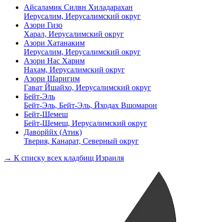
Айсаламик Силвн Хиладарахан
Иерусалим, Иерусалимский округ
Азори Гизо
Харал, Иерусалимский округ
Азори Хатанаким
Иерусалим, Иерусалимский округ
Азори Нас Харим
Нахам, Иерусалимский округ
Азори Шаригим
Гават Йшайхо, Иерусалимский округ
Бейт-Эль
Бейт-Эль, Бейт-Эль, Йходах Вшомарон
Бейт-Шемеш
Бейт-Шемеш, Иерусалимский округ
Даворййх (Атик)
Тверия, Канарат, Северный округ
→ К списку всех кладбищ Израиля