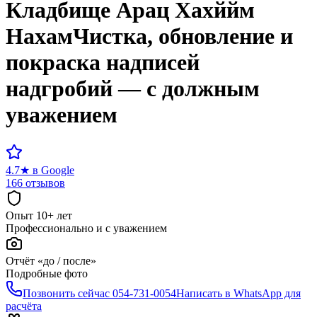
Кладбище
Арац Хахййм
Нахам
Чистка, обновление и
покраска надписей
надгробий — с должным
уважением
4.7
★
в Google
166 отзывов
Опыт 10+ лет
Профессионально и с уважением
Отчёт «до / после»
Подробные фото
Позвонить сейчас
054-731-0054
Написать в WhatsApp для
расчёта