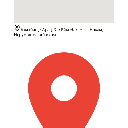
Кладбище
Арац Хахййм Нахам
— Нахам,
Иерусалимский округ