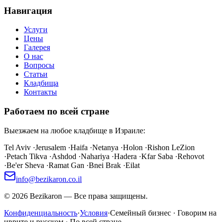
Навигация
Услуги
Цены
Галерея
О нас
Вопросы
Статьи
Кладбища
Контакты
Работаем по всей стране
Выезжаем на любое кладбище в Израиле:
Tel Aviv
·
Jerusalem
·
Haifa
·
Netanya
·
Holon
·
Rishon LeZion
·
Petach Tikva
·
Ashdod
·
Nahariya
·
Hadera
·
Kfar Saba
·
Rehovot
·
Be'er Sheva
·
Ramat Gan
·
Bnei Brak
·
Eilat
info@bezikaron.co.il
©
2026
Bezikaron
—
Все права защищены.
Конфиденциальность
·
Условия
·
Семейный бизнес · Говорим на
иврите и русском · По всей стране