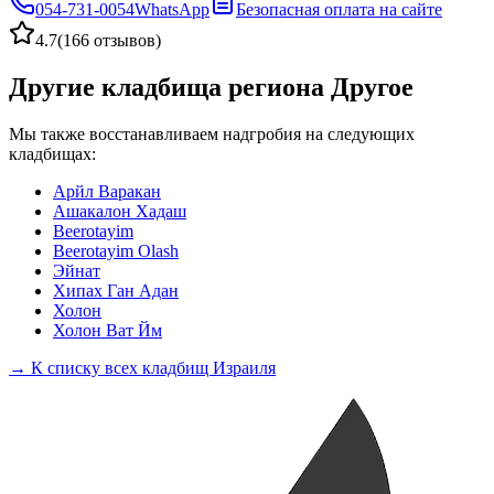
054-731-0054
WhatsApp
Безопасная оплата на сайте
4.7
(
166 отзывов
)
Другие кладбища региона Другое
Мы также восстанавливаем надгробия на следующих
кладбищах:
Арйл Варакан
Ашакалон Хадаш
Beerotayim
Beerotayim Olash
Эйнат
Хипах Ган Адан
Холон
Холон Ват Йм
→ К списку всех кладбищ Израиля