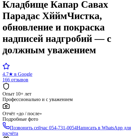
Кладбище
Капар Савах
Парадас Хййм
Чистка,
обновление и покраска
надписей надгробий — с
должным уважением
4.7
★
в Google
166 отзывов
Опыт 10+ лет
Профессионально и с уважением
Отчёт «до / после»
Подробные фото
Позвонить сейчас
054-731-0054
Написать в WhatsApp для
расчёта