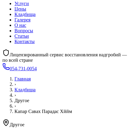
Услуги
Цены
Кладбища
Галерея
О нас
Вопросы
Статьи
Контакты
Лицензированный сервис восстановления надгробий —
по всей стране
054-731-0054
Главная
›
Кладбища
›
Другое
›
Капар Савах Парадас Хййм
Другое