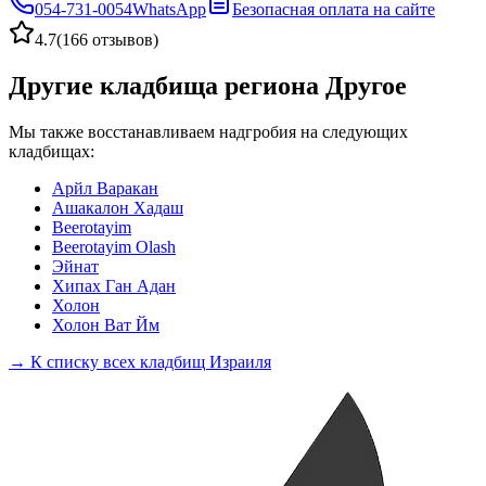
054-731-0054
WhatsApp
Безопасная оплата на сайте
4.7
(
166 отзывов
)
Другие кладбища региона Другое
Мы также восстанавливаем надгробия на следующих
кладбищах:
Арйл Варакан
Ашакалон Хадаш
Beerotayim
Beerotayim Olash
Эйнат
Хипах Ган Адан
Холон
Холон Ват Йм
→ К списку всех кладбищ Израиля