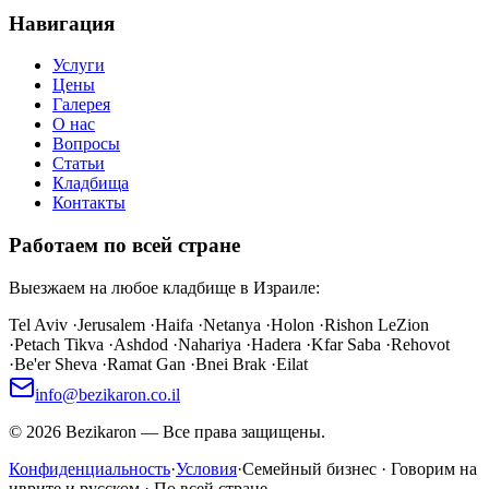
Навигация
Услуги
Цены
Галерея
О нас
Вопросы
Статьи
Кладбища
Контакты
Работаем по всей стране
Выезжаем на любое кладбище в Израиле:
Tel Aviv
·
Jerusalem
·
Haifa
·
Netanya
·
Holon
·
Rishon LeZion
·
Petach Tikva
·
Ashdod
·
Nahariya
·
Hadera
·
Kfar Saba
·
Rehovot
·
Be'er Sheva
·
Ramat Gan
·
Bnei Brak
·
Eilat
info@bezikaron.co.il
©
2026
Bezikaron
—
Все права защищены.
Конфиденциальность
·
Условия
·
Семейный бизнес · Говорим на
иврите и русском · По всей стране