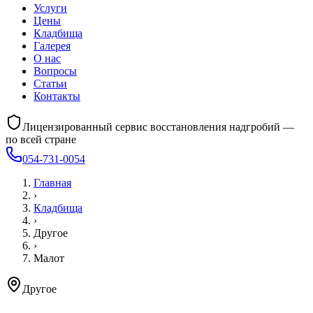
Услуги
Цены
Кладбища
Галерея
О нас
Вопросы
Статьи
Контакты
Лицензированный сервис восстановления надгробий —
по всей стране
054-731-0054
Главная
›
Кладбища
›
Другое
›
Малот
Другое