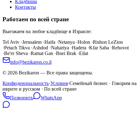
Кладбища
Контакты
Работаем по всей стране
Выезжаем на любое кладбище в Израиле:
Tel Aviv
·
Jerusalem
·
Haifa
·
Netanya
·
Holon
·
Rishon LeZion
·
Petach Tikva
·
Ashdod
·
Nahariya
·
Hadera
·
Kfar Saba
·
Rehovot
·
Be'er Sheva
·
Ramat Gan
·
Bnei Brak
·
Eilat
info@bezikaron.co.il
©
2026
Bezikaron
—
Все права защищены.
Конфиденциальность
·
Условия
·
Семейный бизнес · Говорим на
иврите и русском · По всей стране
Позвонить
WhatsApp