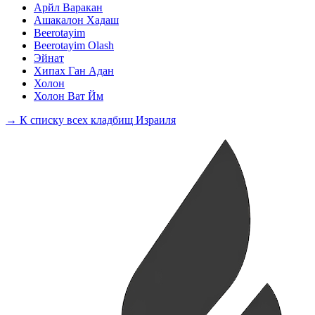
Арйл Варакан
Ашакалон Хадаш
Beerotayim
Beerotayim Olash
Эйнат
Хипах Ган Адан
Холон
Холон Ват Йм
→ К списку всех кладбищ Израиля