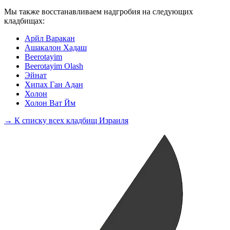
Мы также восстанавливаем надгробия на следующих
кладбищах:
Арйл Варакан
Ашакалон Хадаш
Beerotayim
Beerotayim Olash
Эйнат
Хипах Ган Адан
Холон
Холон Ват Йм
→ К списку всех кладбищ Израиля