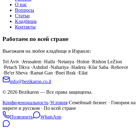
О нас
Вопросы
Статьи
Кладбища
Контакты
Работаем по всей стране
Выезжаем на любое кладбище в Израиле:
Tel Aviv
·
Jerusalem
·
Haifa
·
Netanya
·
Holon
·
Rishon LeZion
·
Petach Tikva
·
Ashdod
·
Nahariya
·
Hadera
·
Kfar Saba
·
Rehovot
·
Be'er Sheva
·
Ramat Gan
·
Bnei Brak
·
Eilat
info@bezikaron.co.il
©
2026
Bezikaron
—
Все права защищены.
Конфиденциальность
·
Условия
·
Семейный бизнес · Говорим на
иврите и русском · По всей стране
Позвонить
WhatsApp