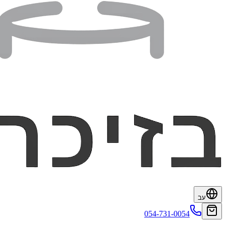
עב
054-731-0054