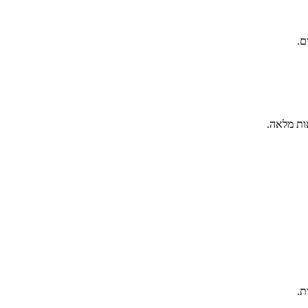
ם.
ות מלאה.
ת.