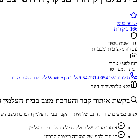
4.7
★
בגוגל
166 ביקורות
10+ שנות ניסיון
עבודה מקצועית ומכבדת
דוח לפני / אחרי
תמונות מפורטות
חייגו עכשיו
054-731-0054
שלחו WhatsApp לקבלת הצעת מחיר
ללא עלות
שירות חינם
בקשת איתור קבר והערכת מצב בבית העלמין ג
אנחנו מציעים שירות חינם של איתור הקבר בבית העלמין והערכת מצבה של
איתור מדויק של החלקה מול הנהלת בית העלמין
תמונות 'לפני' של המצבה במצבה הנוכחי