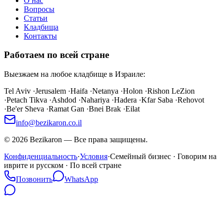
О нас
Вопросы
Статьи
Кладбища
Контакты
Работаем по всей стране
Выезжаем на любое кладбище в Израиле:
Tel Aviv
·
Jerusalem
·
Haifa
·
Netanya
·
Holon
·
Rishon LeZion
·
Petach Tikva
·
Ashdod
·
Nahariya
·
Hadera
·
Kfar Saba
·
Rehovot
·
Be'er Sheva
·
Ramat Gan
·
Bnei Brak
·
Eilat
info@bezikaron.co.il
©
2026
Bezikaron
—
Все права защищены.
Конфиденциальность
·
Условия
·
Семейный бизнес · Говорим на
иврите и русском · По всей стране
Позвонить
WhatsApp