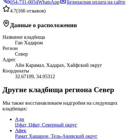
054-731-0054
WhatsApp
Безопасная оплата на сайте
4.7
(
166 отзывов
)
Данные о расположении
Название кладбища
Ган Хадаром
Регион
Север
Адрес
Айн Карамал, Хадарах, Хайфский округ
Координаты
32.67109
,
34.95312
Другие кладбища региона Север
Мы также восстанавливаем надгробия на следующих
кладбищах:
Ади
Цфат, Цфат, Северный округ
Афек
Рамат Хашарон, Тель-Авивский округ