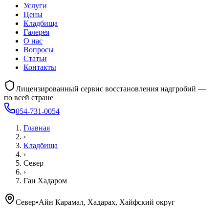
Услуги
Цены
Кладбища
Галерея
О нас
Вопросы
Статьи
Контакты
Лицензированный сервис восстановления надгробий —
по всей стране
054-731-0054
Главная
›
Кладбища
›
Север
›
Ган Хадаром
Север
•
Айн Карамал, Хадарах, Хайфский округ