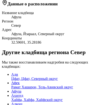
Данные о расположении
Название кладбища
Афула
Регион
Север
Адрес
Афула, Йзараал, Северный округ
Координаты
32.59691
,
35.28186
Другие кладбища региона Север
Мы также восстанавливаем надгробия на следующих
кладбищах:
Ади
Цфат, Цфат, Северный округ
Афек
Рамат Хашарон, Тель-Авивский округ
Афула
Ахихуд
Хайфа, Хайфа, Хайфский округ
Алкош