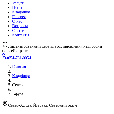
Услуги
Цены
Кладбища
Галерея
О нас
Вопросы
Статьи
Контакты
Лицензированный сервис восстановления надгробий —
по всей стране
054-731-0054
Главная
›
Кладбища
›
Север
›
Афула
Север
•
Афула, Йзараал, Северный округ