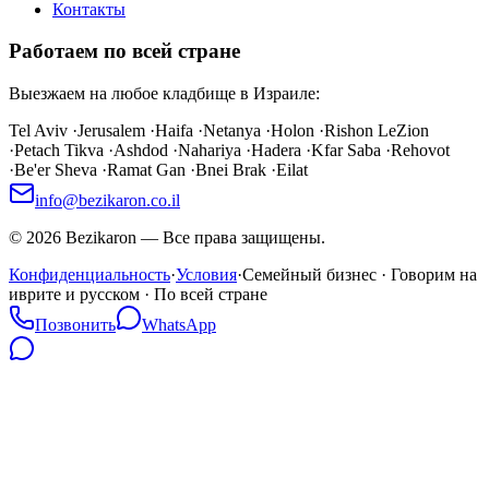
Контакты
Работаем по всей стране
Выезжаем на любое кладбище в Израиле:
Tel Aviv
·
Jerusalem
·
Haifa
·
Netanya
·
Holon
·
Rishon LeZion
·
Petach Tikva
·
Ashdod
·
Nahariya
·
Hadera
·
Kfar Saba
·
Rehovot
·
Be'er Sheva
·
Ramat Gan
·
Bnei Brak
·
Eilat
info@bezikaron.co.il
©
2026
Bezikaron
—
Все права защищены.
Конфиденциальность
·
Условия
·
Семейный бизнес · Говорим на
иврите и русском · По всей стране
Позвонить
WhatsApp