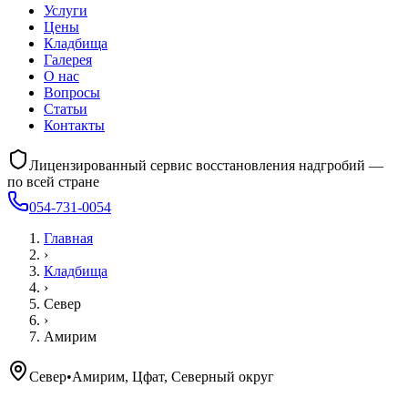
Услуги
Цены
Кладбища
Галерея
О нас
Вопросы
Статьи
Контакты
Лицензированный сервис восстановления надгробий —
по всей стране
054-731-0054
Главная
›
Кладбища
›
Север
›
Амирим
Север
•
Амирим, Цфат, Северный округ