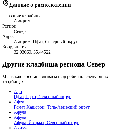
Данные о расположении
Название кладбища
Амирим
Регион
Север
Адрес
Амирим, Цфат, Северный округ
Координаты
32.93669
,
35.44522
Другие кладбища региона Север
Мы также восстанавливаем надгробия на следующих
кладбищах:
Ади
Цфат, Цфат, Северный округ
Афек
Рамат Хашарон, Тель-Авивский округ
Афула
Афула
Афула, Йзараал, Северный округ
Ахихуд