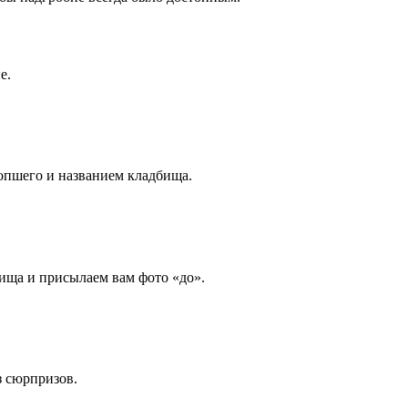
е.
опшего и названием кладбища.
ища и присылаем вам фото «до».
з сюрпризов.