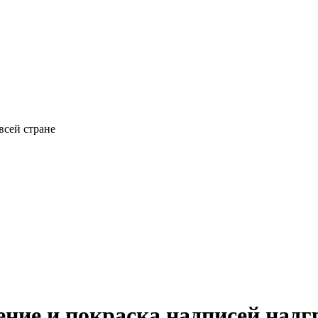
всей стране
ение и покраска надписей над