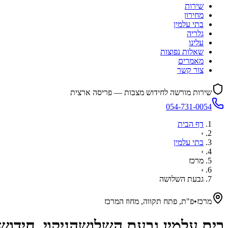
שירות
מחירון
בתי עלמין
גלריה
עלינו
שאלות נפוצות
מאמרים
צור קשר
שירות מורשה לחידוש מצבות — פריסה ארצית
054-731-0054
דף הבית
›
בתי עלמין
›
מרכז
›
גבעת השלושה
מרכז
•
פ"ת, פתח תקווה, מחוז המרכז
בית עלמין
גבעת השלושה
ניקוי, חידו