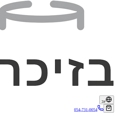
עב
054-731-0054