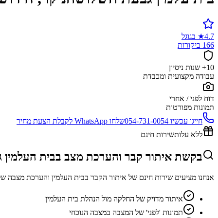
4.7
★
בגוגל
166 ביקורות
10+ שנות ניסיון
עבודה מקצועית ומכבדת
דוח לפני / אחרי
תמונות מפורטות
חייגו עכשיו
054-731-0054
שלחו WhatsApp לקבלת הצעת מחיר
ללא עלות
שירות חינם
בקשת איתור קבר והערכת מצב בבית העלמין 
אנחנו מציעים שירות חינם של איתור הקבר בבית העלמין והערכת מצבה של
איתור מדויק של החלקה מול הנהלת בית העלמין
תמונות 'לפני' של המצבה במצבה הנוכחי