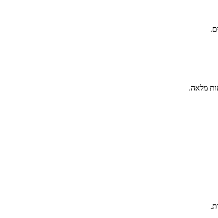
ם.
ות מלאה.
ת.