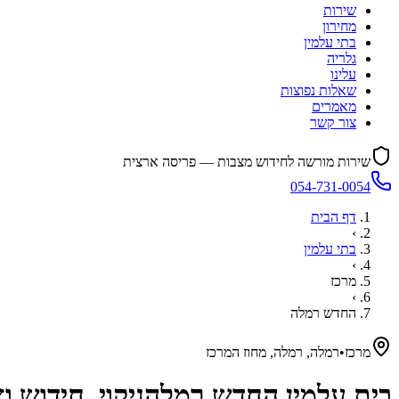
שירות
מחירון
בתי עלמין
גלריה
עלינו
שאלות נפוצות
מאמרים
צור קשר
שירות מורשה לחידוש מצבות — פריסה ארצית
054-731-0054
דף הבית
›
בתי עלמין
›
מרכז
›
החדש רמלה
מרכז
•
רמלה, רמלה, מחוז המרכז
בית עלמין
החדש רמלה
ניקוי, חידוש 