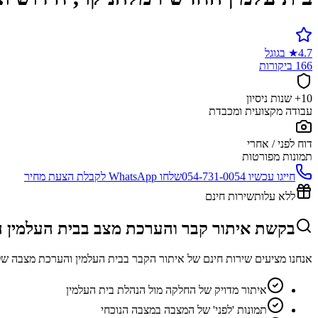
4.7
★
בגוגל
166 ביקורות
10+ שנות ניסיון
עבודה מקצועית ומכבדת
דוח לפני / אחרי
תמונות מפורטות
חייגו עכשיו
054-731-0054
שלחו WhatsApp לקבלת הצעת מחיר
ללא עלות
שירות חינם
בקשת איתור קבר והערכת מצב בבית העלמין 
אנחנו מציעים שירות חינם של איתור הקבר בבית העלמין והערכת מצבה של
איתור מדויק של החלקה מול הנהלת בית העלמין
תמונות 'לפני' של המצבה במצבה הנוכחי