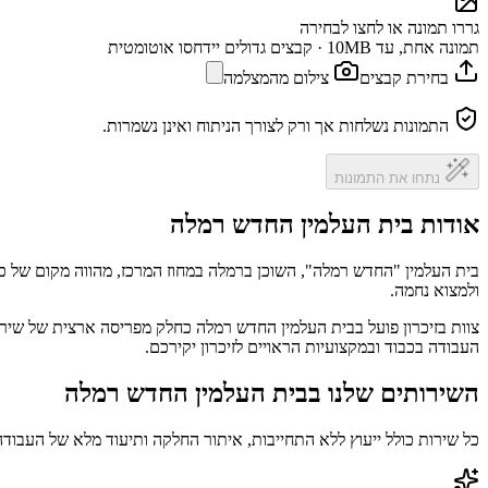
גררו תמונה או לחצו לבחירה
תמונה אחת, עד 10MB · קבצים גדולים יידחסו אוטומטית
בחירת קבצים
צילום מהמצלמה
התמונות נשלחות אך ורק לצורך הניתוח ואינן נשמרות.
נתחו את התמונות
אודות בית העלמין החדש רמלה
בית העלמין "החדש רמלה", השוכן ברמלה במחוז המרכז, מהווה מקום של כבו
ולמצוא נחמה.
צוות בזיכרון פועל בבית העלמין החדש רמלה כחלק מפריסה ארצית של שירו
העבודה בכבוד ובמקצועיות הראויים לזיכרון יקירכם.
השירותים שלנו בבית העלמין החדש רמלה
כל שירות כולל ייעוץ ללא התחייבות, איתור החלקה ותיעוד מלא של העבודה