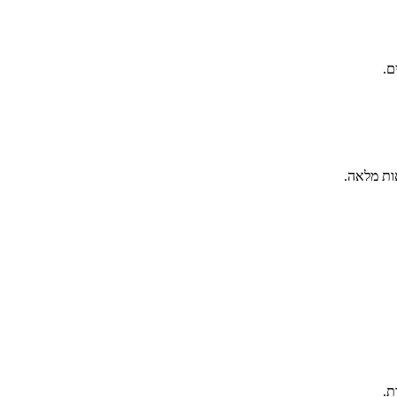
ם.
ות מלאה.
ת.