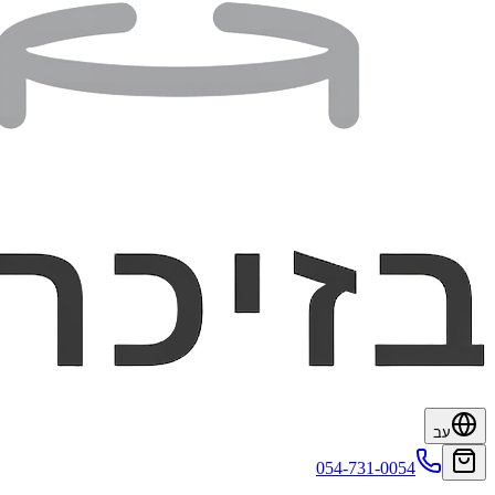
עב
054-731-0054