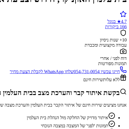
4.7
★
בגוגל
166 ביקורות
10+ שנות ניסיון
עבודה מקצועית ומכבדת
דוח לפני / אחרי
תמונות מפורטות
חייגו עכשיו
054-731-0054
שלחו WhatsApp לקבלת הצעת מחיר
ללא עלות
שירות חינם
בקשת איתור קבר והערכת מצב בבית העלמין ה
אנחנו מציעים שירות חינם של איתור הקבר בבית העלמין והערכת מצבה של
איתור מדויק של החלקה מול הנהלת בית העלמין
תמונות 'לפני' של המצבה במצבה הנוכחי