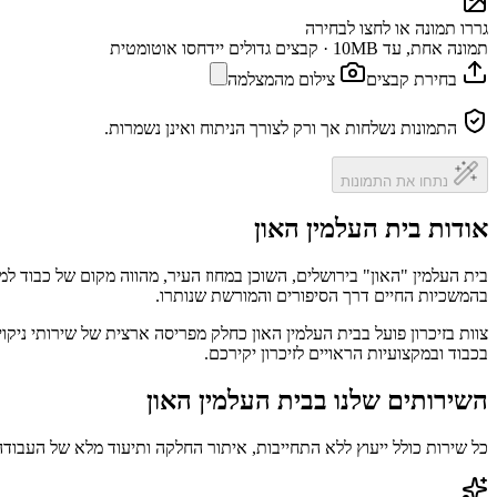
גררו תמונה או לחצו לבחירה
תמונה אחת, עד 10MB · קבצים גדולים יידחסו אוטומטית
בחירת קבצים
צילום מהמצלמה
התמונות נשלחות אך ורק לצורך הניתוח ואינן נשמרות.
נתחו את התמונות
אודות בית העלמין האון
בית העלמין "האון" בירושלים, השוכן במחוז העיר, מהווה מקום של כבוד למנ
בהמשכיות החיים דרך הסיפורים והמורשת שנותרו.
צוות בזיכרון פועל בבית העלמין האון כחלק מפריסה ארצית של שירותי ניק
בכבוד ובמקצועיות הראויים לזיכרון יקירכם.
השירותים שלנו בבית העלמין האון
כל שירות כולל ייעוץ ללא התחייבות, איתור החלקה ותיעוד מלא של העבודה