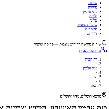
שירות
מחירון
בתי עלמין
גלריה
עלינו
שאלות נפוצות
מאמרים
צור קשר
שירות מורשה לחידוש מצבות — פריסה ארצית
054-731-0054
דף הבית
›
בתי עלמין
›
מרכז
›
האון
מרכז
•
ירושלים, מחוז ירושלים
בית עלמין
האון
ניקוי, חידוש וצביעת 