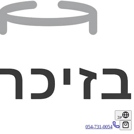
עב
054-731-0054