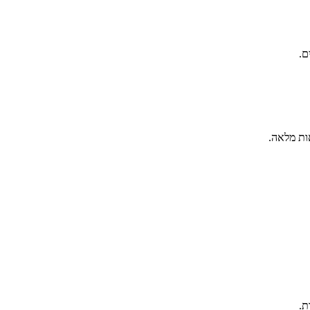
ם.
ות מלאה.
ת.