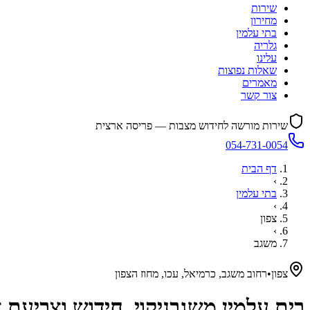
שירות
מחירון
בתי עלמין
גלריה
עלינו
שאלות נפוצות
מאמרים
צור קשר
שירות מורשה לחידוש מצבות — פריסה ארצית
054-731-0054
דף הבית
›
בתי עלמין
›
צפון
›
משגב
צפון
•
רחוב משגב, כרמיאל, עכו, מחוז הצפון
בית עלמין
משגב
ניקוי, חידוש וצביעת