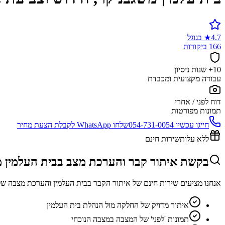
4.7
★
בגוגל
166 ביקורות
10+ שנות ניסיון
עבודה מקצועית ומכבדת
דוח לפני / אחרי
תמונות מפורטות
חייגו עכשיו
054-731-0054
שלחו WhatsApp לקבלת הצעת מחיר
ללא עלות
שירות חינם
בקשת איתור קבר והערכת מצב בבית העלמין 
אנחנו מציעים שירות חינם של איתור הקבר בבית העלמין והערכת מצבה של
איתור מדויק של החלקה מול הנהלת בית העלמין
תמונות 'לפני' של המצבה במצבה הנוכחי