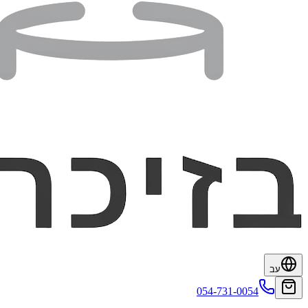
עב
054-731-0054