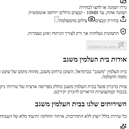
גררו תמונה או לחצו לבחירה
תמונה אחת, עד 10MB · קבצים גדולים יידחסו אוטומטית
בחירת קבצים
צילום מהמצלמה
התמונות נשלחות אך ורק לצורך הניתוח ואינן נשמרות.
נתחו את התמונות
אודות בית העלמין משגב
בית העלמין "משגב" בכרמיאל, השוכן ברחוב משגב, מהווה מקום של שקט וכב
נחמה והשלמה.
צוות בזיכרון פועל בבית העלמין משגב כחלק מפריסה ארצית של שירותי ני
בכבוד ובמקצועיות הראויים לזיכרון יקירכם.
השירותים שלנו בבית העלמין משגב
כל שירות כולל ייעוץ ללא התחייבות, איתור החלקה ותיעוד מלא של העבודה