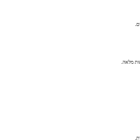
ם.
ות מלאה.
ת.