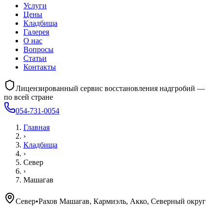
Услуги
Цены
Кладбища
Галерея
О нас
Вопросы
Статьи
Контакты
Лицензированный сервис восстановления надгробий —
по всей стране
054-731-0054
Главная
›
Кладбища
›
Север
›
Машагав
Север
•
Рахов Машагав, Кармиэль, Акко, Северный округ