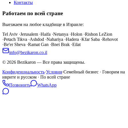
Контакты
Работаем по всей стране
Выезжаем на любое кладбище в Израиле:
Tel Aviv
·
Jerusalem
·
Haifa
·
Netanya
·
Holon
·
Rishon LeZion
·
Petach Tikva
·
Ashdod
·
Nahariya
·
Hadera
·
Kfar Saba
·
Rehovot
·
Be'er Sheva
·
Ramat Gan
·
Bnei Brak
·
Eilat
info@bezikaron.co.il
©
2026
Bezikaron
—
Все права защищены.
Конфиденциальность
·
Условия
·
Семейный бизнес · Говорим на
иврите и русском · По всей стране
Позвонить
WhatsApp