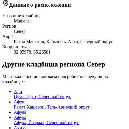
Данные о расположении
Название кладбища
Машагав
Регион
Север
Адрес
Рахов Машагав, Кармиэль, Акко, Северный округ
Координаты
32.85978
,
35.26581
Другие кладбища региона Север
Мы также восстанавливаем надгробия на следующих
кладбищах:
Ади
Цфат, Цфат, Северный округ
Афек
Рамат Хашарон, Тель-Авивский округ
Афула
Афула
Афула, Йзараал, Северный округ
Ахихуд