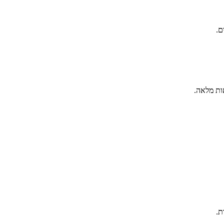
ם.
ות מלאה.
ת.