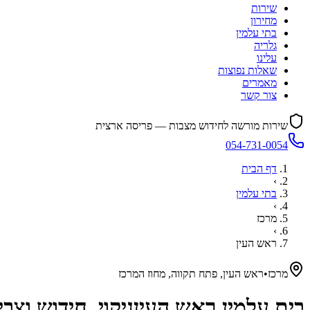
שירות
מחירון
בתי עלמין
גלריה
עלינו
שאלות נפוצות
מאמרים
צור קשר
שירות מורשה לחידוש מצבות — פריסה ארצית
054-731-0054
דף הבית
›
בתי עלמין
›
מרכז
›
ראש העין
מרכז
•
ראש העין, פתח תקווה, מחוז המרכז
בית עלמין
ראש העין
ניקוי, חידוש וצ