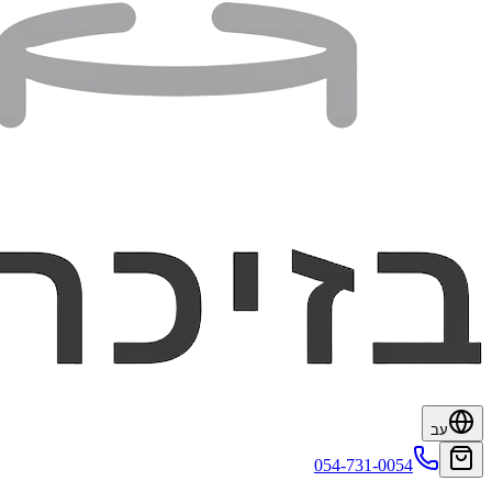
עב
054-731-0054