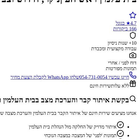
4.7
★
בגוגל
166 ביקורות
10+ שנות ניסיון
עבודה מקצועית ומכבדת
דוח לפני / אחרי
תמונות מפורטות
חייגו עכשיו
054-731-0054
שלחו WhatsApp לקבלת הצעת מחיר
ללא עלות
שירות חינם
בקשת איתור קבר והערכת מצב בבית העלמין ר
אנחנו מציעים שירות חינם של איתור הקבר בבית העלמין והערכת מצבה של
איתור מדויק של החלקה מול הנהלת בית העלמין
תמונות 'לפני' של המצבה במצבה הנוכחי