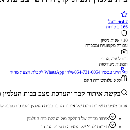
4.7
★
בגוגל
166 ביקורות
10+ שנות ניסיון
עבודה מקצועית ומכבדת
דוח לפני / אחרי
תמונות מפורטות
חייגו עכשיו
054-731-0054
שלחו WhatsApp לקבלת הצעת מחיר
ללא עלות
שירות חינם
בקשת איתור קבר והערכת מצב בבית העלמין ת
אנחנו מציעים שירות חינם של איתור הקבר בבית העלמין והערכת מצבה של
איתור מדויק של החלקה מול הנהלת בית העלמין
תמונות 'לפני' של המצבה במצבה הנוכחי