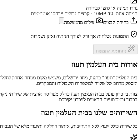
גררו תמונה או לחצו לבחירה
תמונה אחת, עד 10MB · קבצים גדולים יידחסו אוטומטית
בחירת קבצים
צילום מהמצלמה
התמונות נשלחות אך ורק לצורך הניתוח ואינן נשמרות.
נתחו את התמונות
אודות בית העלמין תעוז
בית העלמין "תעוז" בתעוז, מחוז ירושלים, משמש מקום מנוחה אחרון לחללי 
ומספק מרחב של שלווה למשפחות השכולות והמבקרים.
צוות בזיכרון פועל בבית העלמין תעוז כחלק מפריסה ארצית של שירותי ניק
בכבוד ובמקצועיות הראויים לזיכרון יקירכם.
השירותים שלנו בבית העלמין תעוז
כל שירות כולל ייעוץ ללא התחייבות, איתור החלקה ותיעוד מלא של העבודה