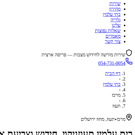
שירות
מחירון
בתי עלמין
גלריה
עלינו
שאלות נפוצות
מאמרים
צור קשר
שירות מורשה לחידוש מצבות — פריסה ארצית
054-731-0054
דף הבית
›
בתי עלמין
›
מרכז
›
תעוז
מרכז
•
תעוז, מחוז ירושלים
בית עלמין
תעוז
ניקוי, חידוש וצביעת 