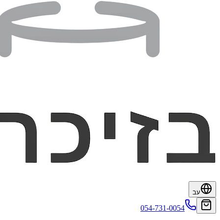
עב
054-731-0054