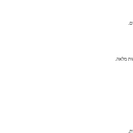
ם.
ות מלאה.
ת.