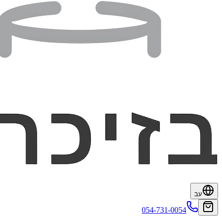
עב
054-731-0054