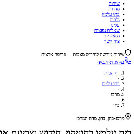
שירות
מחירון
בתי עלמין
גלריה
עלינו
שאלות נפוצות
מאמרים
צור קשר
שירות מורשה לחידוש מצבות — פריסה ארצית
054-731-0054
דף הבית
›
בתי עלמין
›
מרכז
›
בחן
מרכז
•
בחן, בחן, מחוז המרכז
בית עלמין
בחן
ניקוי, חידוש וצביעת א