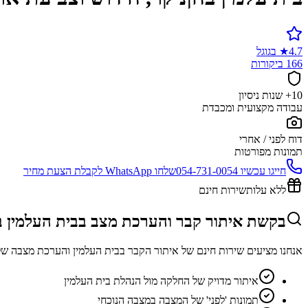
4.7
★
בגוגל
166 ביקורות
10+ שנות ניסיון
עבודה מקצועית ומכבדת
דוח לפני / אחרי
תמונות מפורטות
חייגו עכשיו
054-731-0054
שלחו WhatsApp לקבלת הצעת מחיר
ללא עלות
שירות חינם
בקשת איתור קבר והערכת מצב בבית העלמין ב
אנחנו מציעים שירות חינם של איתור הקבר בבית העלמין והערכת מצבה של
איתור מדויק של החלקה מול הנהלת בית העלמין
תמונות 'לפני' של המצבה במצבה הנוכחי