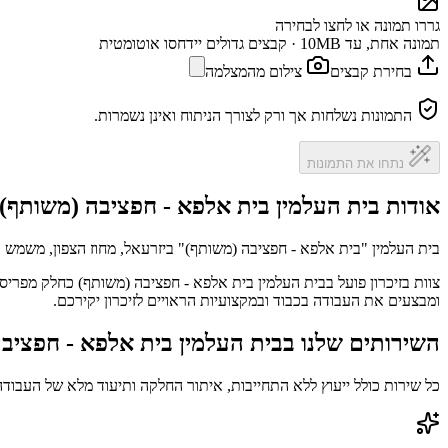
גררו תמונה או לחצו לבחירה
תמונה אחת, עד 10MB · קבצים גדולים יידחסו אוטומטית
בחירת קבצים
צילום מהמצלמה
התמונות נשלחות אך ורק לצורך הניתוח ואינן נשמרות.
נתחו את התמונות
אודות בית העלמין בית אלפא - חפציבה (משותף)
בית העלמין "בית אלפא - חפציבה (משותף)" ביזרעאל, מחוז הצפון, משמש כמ
צוות בזיכרון פועל בבית העלמין בית אלפא - חפציבה (משותף) כחלק מפריס
ומבצעים את העבודה בכבוד ובמקצועיות הראויים לזיכרון יקירכם.
השירותים שלנו בבית העלמין בית אלפא - חפציב
כל שירות כולל ייעוץ ללא התחייבות, איתור החלקה ותיעוד מלא של העבודה