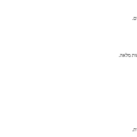
ם.
ות מלאה.
ת.