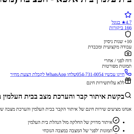
4.7
★
בגוגל
166 ביקורות
10+ שנות ניסיון
עבודה מקצועית ומכבדת
דוח לפני / אחרי
תמונות מפורטות
חייגו עכשיו
054-731-0054
שלחו WhatsApp לקבלת הצעת מחיר
ללא עלות
שירות חינם
בקשת איתור קבר והערכת מצב בבית העלמין ב
אנחנו מציעים שירות חינם של איתור הקבר בבית העלמין והערכת מצבה של
איתור מדויק של החלקה מול הנהלת בית העלמין
תמונות 'לפני' של המצבה במצבה הנוכחי