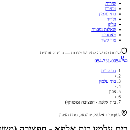
שירות
מחירון
בתי עלמין
גלריה
עלינו
שאלות נפוצות
מאמרים
צור קשר
שירות מורשה לחידוש מצבות — פריסה ארצית
054-731-0054
דף הבית
›
בתי עלמין
›
צפון
›
בית אלפא - חפציבה (משותף)
צפון
•
בית אלפא, יזרעאל, מחוז הצפון
בית עלמין
בית אלפא - חפציבה (משו