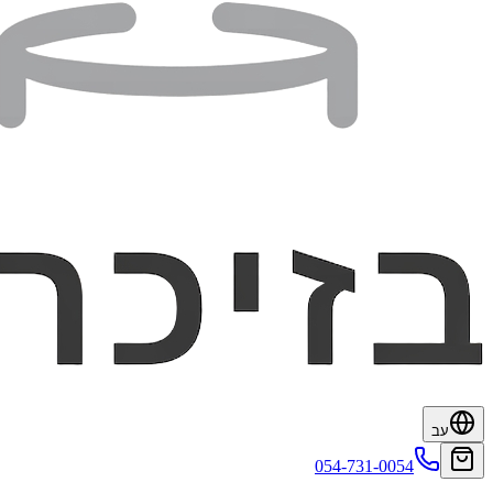
עב
054-731-0054