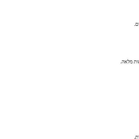
ם.
ות מלאה.
ת.