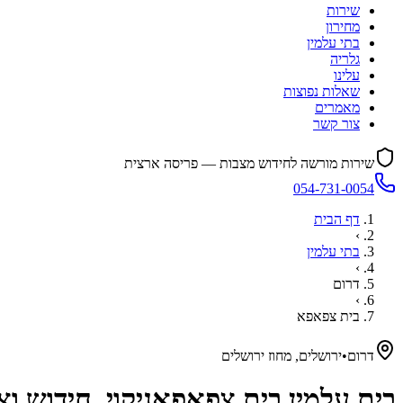
שירות
מחירון
בתי עלמין
גלריה
עלינו
שאלות נפוצות
מאמרים
צור קשר
שירות מורשה לחידוש מצבות — פריסה ארצית
054-731-0054
דף הבית
›
בתי עלמין
›
דרום
›
בית צפאפא
דרום
•
ירושלים, מחוז ירושלים
בית עלמין
בית צפאפא
ניקוי, חידוש 