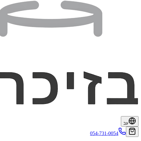
עב
054-731-0054