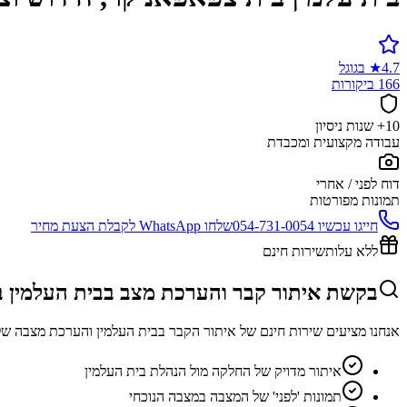
4.7
★
בגוגל
166 ביקורות
10+ שנות ניסיון
עבודה מקצועית ומכבדת
דוח לפני / אחרי
תמונות מפורטות
חייגו עכשיו
054-731-0054
שלחו WhatsApp לקבלת הצעת מחיר
ללא עלות
שירות חינם
בקשת איתור קבר והערכת מצב בבית העלמין 
אנחנו מציעים שירות חינם של איתור הקבר בבית העלמין והערכת מצבה של
איתור מדויק של החלקה מול הנהלת בית העלמין
תמונות 'לפני' של המצבה במצבה הנוכחי