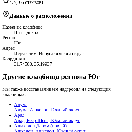
4.7
(
166 отзывов
)
Данные о расположении
Название кладбища
Вит Цапапа
Регион
Юг
Адрес
Иерусалим, Иерусалимский округ
Координаты
31.74588
,
35.19937
Другие кладбища региона Юг
Мы также восстанавливаем надгробия на следующих
кладбищах:
Алума
Алума, Ашкелон, Южный округ
Арад
Арад, Беэр-Шева, Южный округ
Ашакалон Даром (новый)
Ашкелон, Ашкелон, Южный округ