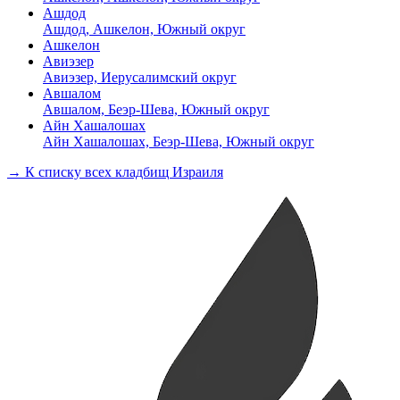
Ашдод
Ашдод, Ашкелон, Южный округ
Ашкелон
Авиэзер
Авиэзер, Иерусалимский округ
Авшалом
Авшалом, Беэр-Шева, Южный округ
Айн Хашалошах
Айн Хашалошах, Беэр-Шева, Южный округ
→ К списку всех кладбищ Израиля