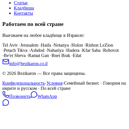
Статьи
Кладбища
Контакты
Работаем по всей стране
Выезжаем на любое кладбище в Израиле:
Tel Aviv
·
Jerusalem
·
Haifa
·
Netanya
·
Holon
·
Rishon LeZion
·
Petach Tikva
·
Ashdod
·
Nahariya
·
Hadera
·
Kfar Saba
·
Rehovot
·
Be'er Sheva
·
Ramat Gan
·
Bnei Brak
·
Eilat
info@bezikaron.co.il
©
2026
Bezikaron
—
Все права защищены.
Конфиденциальность
·
Условия
·
Семейный бизнес · Говорим на
иврите и русском · По всей стране
Позвонить
WhatsApp