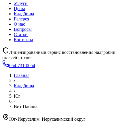
Услуги
Цены
Кладбища
Галерея
О нас
Вопросы
Статьи
Контакты
Лицензированный сервис восстановления надгробий —
по всей стране
054-731-0054
Главная
›
Кладбища
›
Юг
›
Вит Цапапа
Юг
•
Иерусалим, Иерусалимский округ