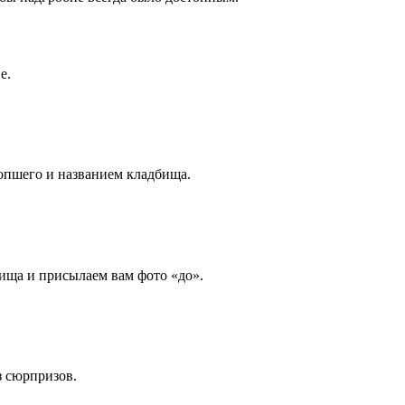
е.
опшего и названием кладбища.
ища и присылаем вам фото «до».
з сюрпризов.