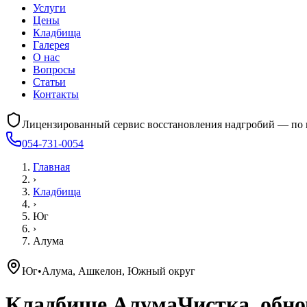
Услуги
Цены
Кладбища
Галерея
О нас
Вопросы
Статьи
Контакты
Лицензированный сервис восстановления надгробий — по 
054-731-0054
Главная
›
Кладбища
›
Юг
›
Алума
Юг
•
Алума, Ашкелон, Южный округ
Кладбище
Алума
Чистка, обн