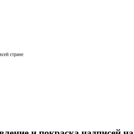
всей стране
овление и покраска надписей 