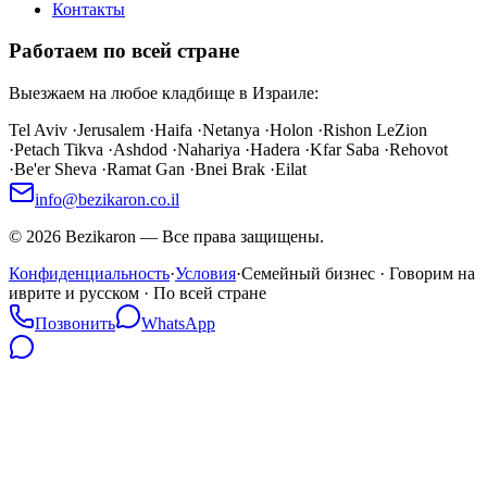
Контакты
Работаем по всей стране
Выезжаем на любое кладбище в Израиле:
Tel Aviv
·
Jerusalem
·
Haifa
·
Netanya
·
Holon
·
Rishon LeZion
·
Petach Tikva
·
Ashdod
·
Nahariya
·
Hadera
·
Kfar Saba
·
Rehovot
·
Be'er Sheva
·
Ramat Gan
·
Bnei Brak
·
Eilat
info@bezikaron.co.il
©
2026
Bezikaron
—
Все права защищены.
Конфиденциальность
·
Условия
·
Семейный бизнес · Говорим на
иврите и русском · По всей стране
Позвонить
WhatsApp