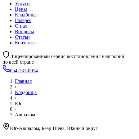
Услуги
Цены
Кладбища
Галерея
О нас
Вопросы
Статьи
Контакты
Лицензированный сервис восстановления надгробий —
по всей стране
054-731-0054
Главная
›
Кладбища
›
Юг
›
Авшалом
Юг
•
Авшалом, Беэр-Шева, Южный округ