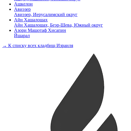
Ашкелон
Авиэзер
Авиэзер, Иерусалимский округ
Айн Хашалошах
Айн Хашалошах, Беэр-Шева, Южный округ
Азори Машотаф Хисапин
Йшарал
→ К списку всех кладбищ Израиля