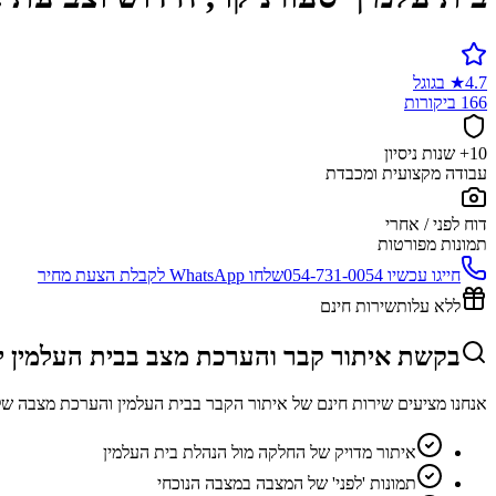
4.7
★
בגוגל
166 ביקורות
10+ שנות ניסיון
עבודה מקצועית ומכבדת
דוח לפני / אחרי
תמונות מפורטות
חייגו עכשיו
054-731-0054
שלחו WhatsApp לקבלת הצעת מחיר
ללא עלות
שירות חינם
בקשת איתור קבר והערכת מצב בבית העלמין י
אנחנו מציעים שירות חינם של איתור הקבר בבית העלמין והערכת מצבה של
איתור מדויק של החלקה מול הנהלת בית העלמין
תמונות 'לפני' של המצבה במצבה הנוכחי