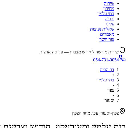
שירות
מחירון
בתי עלמין
גלריה
עלינו
שאלות נפוצות
מאמרים
צור קשר
שירות מורשה לחידוש מצבות — פריסה ארצית
054-731-0054
דף הבית
›
בתי עלמין
›
צפון
›
יסעור
צפון
•
יסעור, עכו, מחוז הצפון
בית עלמין
יסעור
ניקוי, חידוש וצביעת