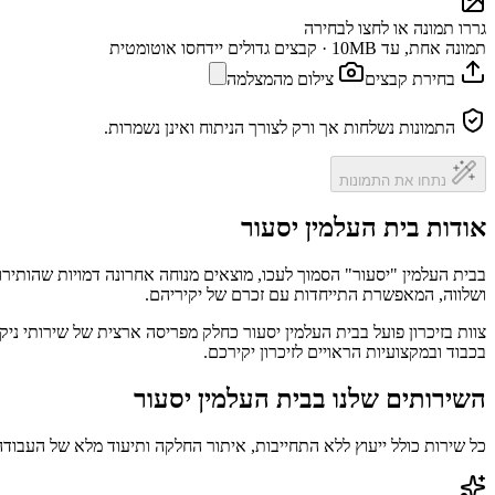
גררו תמונה או לחצו לבחירה
תמונה אחת, עד 10MB · קבצים גדולים יידחסו אוטומטית
בחירת קבצים
צילום מהמצלמה
התמונות נשלחות אך ורק לצורך הניתוח ואינן נשמרות.
נתחו את התמונות
אודות בית העלמין יסעור
בבית העלמין "יסעור" הסמוך לעכו, מוצאים מנוחה אחרונה דמויות שהותירו
ושלווה, המאפשרת התייחדות עם זכרם של יקיריהם.
צוות בזיכרון פועל בבית העלמין יסעור כחלק מפריסה ארצית של שירותי ני
בכבוד ובמקצועיות הראויים לזיכרון יקירכם.
השירותים שלנו בבית העלמין יסעור
כל שירות כולל ייעוץ ללא התחייבות, איתור החלקה ותיעוד מלא של העבודה