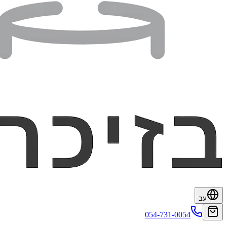
עב
054-731-0054