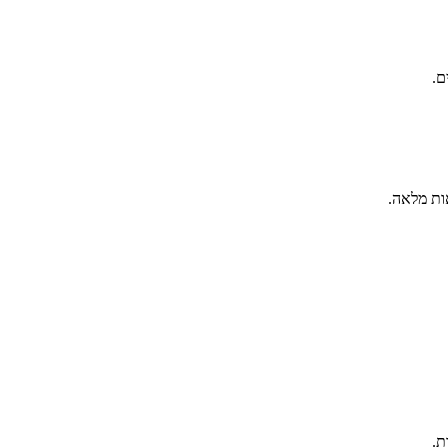
ם.
ות מלאה.
ת.