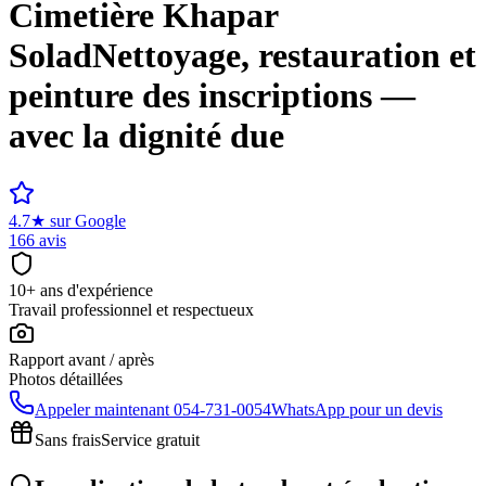
Cimetière
Khapar
Solad
Nettoyage, restauration et
peinture des inscriptions —
avec la dignité due
4.7
★
sur Google
166 avis
10+ ans d'expérience
Travail professionnel et respectueux
Rapport avant / après
Photos détaillées
Appeler maintenant
054-731-0054
WhatsApp pour un devis
Sans frais
Service gratuit