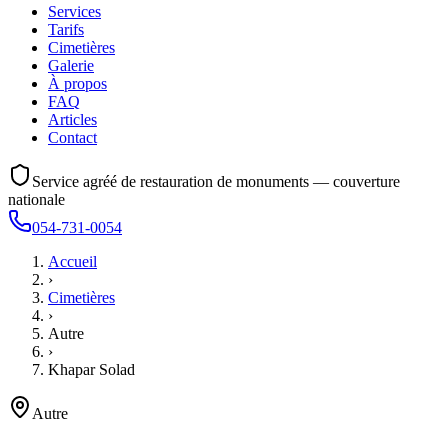
Services
Tarifs
Cimetières
Galerie
À propos
FAQ
Articles
Contact
Service agréé de restauration de monuments — couverture
nationale
054-731-0054
Accueil
›
Cimetières
›
Autre
›
Khapar Solad
Autre