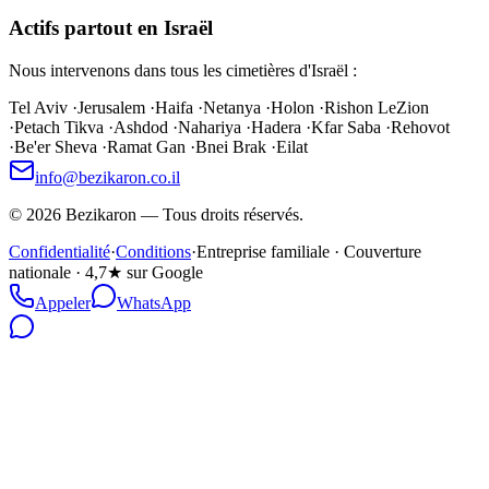
Actifs partout en Israël
Nous intervenons dans tous les cimetières d'Israël :
Tel Aviv
·
Jerusalem
·
Haifa
·
Netanya
·
Holon
·
Rishon LeZion
·
Petach Tikva
·
Ashdod
·
Nahariya
·
Hadera
·
Kfar Saba
·
Rehovot
·
Be'er Sheva
·
Ramat Gan
·
Bnei Brak
·
Eilat
info@bezikaron.co.il
©
2026
Bezikaron
—
Tous droits réservés.
Confidentialité
·
Conditions
·
Entreprise familiale · Couverture
nationale · 4,7★ sur Google
Appeler
WhatsApp