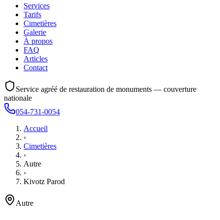
Services
Tarifs
Cimetières
Galerie
À propos
FAQ
Articles
Contact
Service agréé de restauration de monuments — couverture
nationale
054-731-0054
Accueil
›
Cimetières
›
Autre
›
Kivotz Parod
Autre