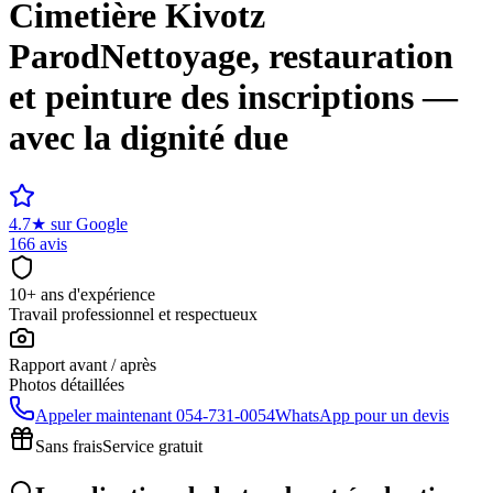
Cimetière
Kivotz
Parod
Nettoyage, restauration
et peinture des inscriptions —
avec la dignité due
4.7
★
sur Google
166 avis
10+ ans d'expérience
Travail professionnel et respectueux
Rapport avant / après
Photos détaillées
Appeler maintenant
054-731-0054
WhatsApp pour un devis
Sans frais
Service gratuit