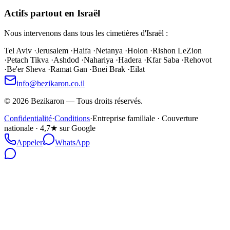
Actifs partout en Israël
Nous intervenons dans tous les cimetières d'Israël :
Tel Aviv
·
Jerusalem
·
Haifa
·
Netanya
·
Holon
·
Rishon LeZion
·
Petach Tikva
·
Ashdod
·
Nahariya
·
Hadera
·
Kfar Saba
·
Rehovot
·
Be'er Sheva
·
Ramat Gan
·
Bnei Brak
·
Eilat
info@bezikaron.co.il
©
2026
Bezikaron
—
Tous droits réservés.
Confidentialité
·
Conditions
·
Entreprise familiale · Couverture
nationale · 4,7★ sur Google
Appeler
WhatsApp