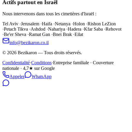
Actifs partout en Israël
Nous intervenons dans tous les cimetières d'Israël :
Tel Aviv
·
Jerusalem
·
Haifa
·
Netanya
·
Holon
·
Rishon LeZion
·
Petach Tikva
·
Ashdod
·
Nahariya
·
Hadera
·
Kfar Saba
·
Rehovot
·
Be'er Sheva
·
Ramat Gan
·
Bnei Brak
·
Eilat
info@bezikaron.co.il
©
2026
Bezikaron
—
Tous droits réservés.
Confidentialité
·
Conditions
·
Entreprise familiale · Couverture
nationale · 4,7★ sur Google
Appeler
WhatsApp