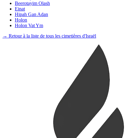
Beerotayim Olash
Einat
Hipah Gan Adan
Holon
Holon Vat Ym
→ Retour à la liste de tous les cimetières d'Israël