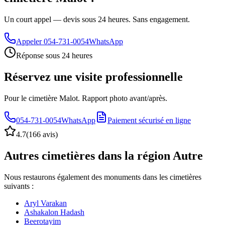
Un court appel — devis sous 24 heures. Sans engagement.
Appeler
054-731-0054
WhatsApp
Réponse sous 24 heures
Réservez une visite professionnelle
Pour le cimetière Malot. Rapport photo avant/après.
054-731-0054
WhatsApp
Paiement sécurisé en ligne
4.7
(
166 avis
)
Autres cimetières dans la région Autre
Nous restaurons également des monuments dans les cimetières
suivants :
Aryl Varakan
Ashakalon Hadash
Beerotayim