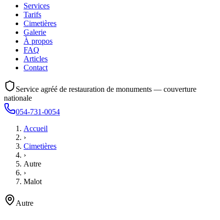
Services
Tarifs
Cimetières
Galerie
À propos
FAQ
Articles
Contact
Service agréé de restauration de monuments — couverture
nationale
054-731-0054
Accueil
›
Cimetières
›
Autre
›
Malot
Autre