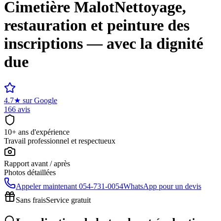
Cimetière
Malot
Nettoyage,
restauration et peinture des
inscriptions — avec la dignité
due
4.7
★
sur Google
166 avis
10+ ans d'expérience
Travail professionnel et respectueux
Rapport avant / après
Photos détaillées
Appeler maintenant
054-731-0054
WhatsApp pour un devis
Sans frais
Service gratuit