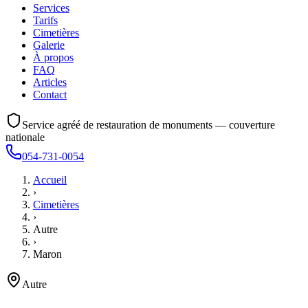
Services
Tarifs
Cimetières
Galerie
À propos
FAQ
Articles
Contact
Service agréé de restauration de monuments — couverture
nationale
054-731-0054
Accueil
›
Cimetières
›
Autre
›
Maron
Autre