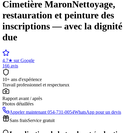
Cimetière
Maron
Nettoyage,
restauration et peinture des
inscriptions — avec la dignité
due
4.7
★
sur Google
166 avis
10+ ans d'expérience
Travail professionnel et respectueux
Rapport avant / après
Photos détaillées
Appeler maintenant
054-731-0054
WhatsApp pour un devis
Sans frais
Service gratuit