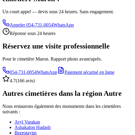
Un court appel — devis sous 24 heures. Sans engagement.
Appeler
054-731-0054
WhatsApp
Réponse sous 24 heures
Réservez une visite professionnelle
Pour le cimetière Maron. Rapport photo avant/après.
054-731-0054
WhatsApp
Paiement sécurisé en ligne
4.7
(
166 avis
)
Autres cimetières dans la région Autre
Nous restaurons également des monuments dans les cimetières
suivants :
Aryl Varakan
Ashakalon Hadash
Beerotayim