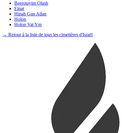
Beerotayim Olash
Einat
Hipah Gan Adan
Holon
Holon Vat Ym
→ Retour à la liste de tous les cimetières d'Israël