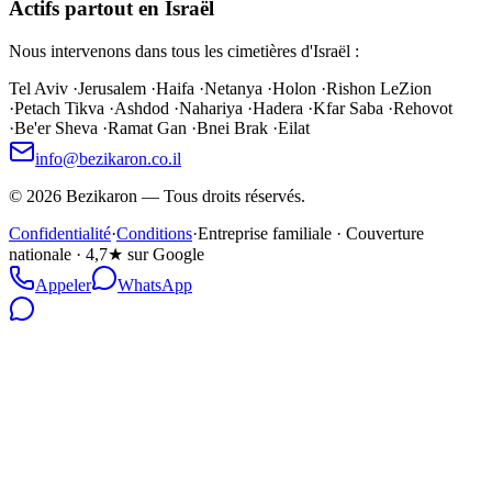
Actifs partout en Israël
Nous intervenons dans tous les cimetières d'Israël :
Tel Aviv
·
Jerusalem
·
Haifa
·
Netanya
·
Holon
·
Rishon LeZion
·
Petach Tikva
·
Ashdod
·
Nahariya
·
Hadera
·
Kfar Saba
·
Rehovot
·
Be'er Sheva
·
Ramat Gan
·
Bnei Brak
·
Eilat
info@bezikaron.co.il
©
2026
Bezikaron
—
Tous droits réservés.
Confidentialité
·
Conditions
·
Entreprise familiale · Couverture
nationale · 4,7★ sur Google
Appeler
WhatsApp