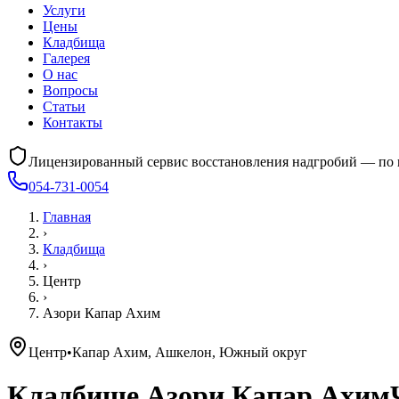
Услуги
Цены
Кладбища
Галерея
О нас
Вопросы
Статьи
Контакты
Лицензированный сервис восстановления надгробий — по 
054-731-0054
Главная
›
Кладбища
›
Центр
›
Азори Капар Ахим
Центр
•
Капар Ахим, Ашкелон, Южный округ
Кладбище
Азори Капар Ахим