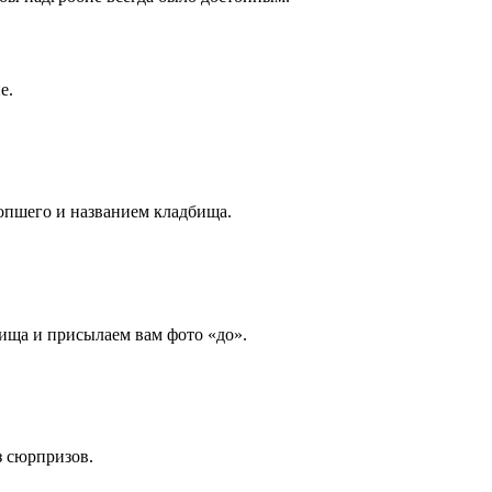
е.
опшего и названием кладбища.
ища и присылаем вам фото «до».
з сюрпризов.