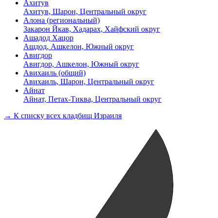
Ахитув
Ахитув, Шарон, Центральный округ
Алона (региональный)
Закарон Йкав, Хадарах, Хайфский округ
Ашадод Хацор
Ашдод, Ашкелон, Южный округ
Авигдор
Авигдор, Ашкелон, Южный округ
Авихаиль (общий)
Авихаиль, Шарон, Центральный округ
Айнат
Айнат, Петах-Тиква, Центральный округ
→ К списку всех кладбищ Израиля