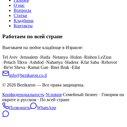
Галерея
О нас
Вопросы
Статьи
Кладбища
Контакты
Работаем по всей стране
Выезжаем на любое кладбище в Израиле:
Tel Aviv
·
Jerusalem
·
Haifa
·
Netanya
·
Holon
·
Rishon LeZion
·
Petach Tikva
·
Ashdod
·
Nahariya
·
Hadera
·
Kfar Saba
·
Rehovot
·
Be'er Sheva
·
Ramat Gan
·
Bnei Brak
·
Eilat
info@bezikaron.co.il
©
2026
Bezikaron
—
Все права защищены.
Конфиденциальность
·
Условия
·
Семейный бизнес · Говорим на
иврите и русском · По всей стране
Позвонить
WhatsApp