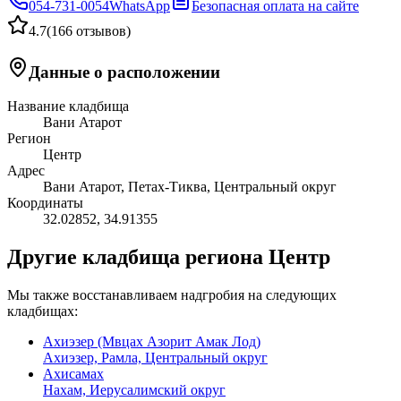
054-731-0054
WhatsApp
Безопасная оплата на сайте
4.7
(
166 отзывов
)
Данные о расположении
Название кладбища
Вани Атарот
Регион
Центр
Адрес
Вани Атарот, Петах-Тиква, Центральный округ
Координаты
32.02852
,
34.91355
Другие кладбища региона Центр
Мы также восстанавливаем надгробия на следующих
кладбищах:
Ахиэзер (Мвцах Азорит Амак Лод)
Ахиэзер, Рамла, Центральный округ
Ахисамах
Нахам, Иерусалимский округ