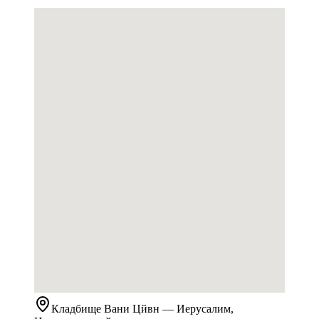
Кладбище
Вани Цйвн
— Иерусалим,