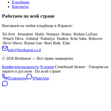
Кладбища
Контакты
Работаем по всей стране
Выезжаем на любое кладбище в Израиле:
Tel Aviv
·
Jerusalem
·
Haifa
·
Netanya
·
Holon
·
Rishon LeZion
·
Petach Tikva
·
Ashdod
·
Nahariya
·
Hadera
·
Kfar Saba
·
Rehovot
·
Be'er Sheva
·
Ramat Gan
·
Bnei Brak
·
Eilat
info@bezikaron.co.il
©
2026
Bezikaron
—
Все права защищены.
Конфиденциальность
·
Условия
·
Семейный бизнес · Говорим на
иврите и русском · По всей стране
Позвонить
WhatsApp