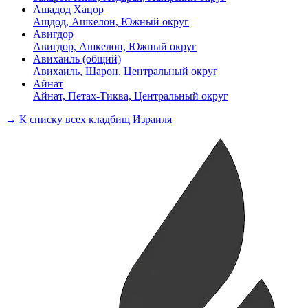
Ашадод Хацор
Ашдод, Ашкелон, Южный округ
Авигдор
Авигдор, Ашкелон, Южный округ
Авихаиль (общий)
Авихаиль, Шарон, Центральный округ
Айнат
Айнат, Петах-Тиква, Центральный округ
→ К списку всех кладбищ Израиля