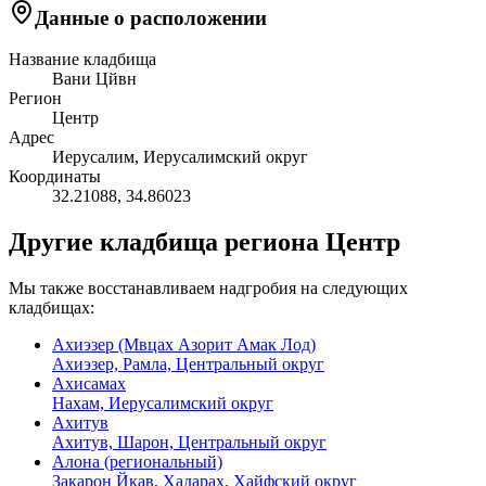
Данные о расположении
Название кладбища
Вани Цйвн
Регион
Центр
Адрес
Иерусалим, Иерусалимский округ
Координаты
32.21088
,
34.86023
Другие кладбища региона Центр
Мы также восстанавливаем надгробия на следующих
кладбищах:
Ахиэзер (Мвцах Азорит Амак Лод)
Ахиэзер, Рамла, Центральный округ
Ахисамах
Нахам, Иерусалимский округ
Ахитув
Ахитув, Шарон, Центральный округ
Алона (региональный)
Закарон Йкав, Хадарах, Хайфский округ