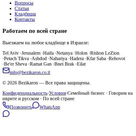
Вопросы
Статьи
Кладбища
Контакты
Работаем по всей стране
Выезжаем на любое кладбище в Израиле:
Tel Aviv
·
Jerusalem
·
Haifa
·
Netanya
·
Holon
·
Rishon LeZion
·
Petach Tikva
·
Ashdod
·
Nahariya
·
Hadera
·
Kfar Saba
·
Rehovot
·
Be'er Sheva
·
Ramat Gan
·
Bnei Brak
·
Eilat
info@bezikaron.co.il
©
2026
Bezikaron
—
Все права защищены.
Конфиденциальность
·
Условия
·
Семейный бизнес · Говорим на
иврите и русском · По всей стране
Позвонить
WhatsApp