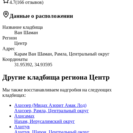
4.7
(
166 отзывов
)
Данные о расположении
Название кладбища
Ван Шаман
Регион
Центр
Адрес
Карам Ван Шаман, Рамла, Центральный округ
Координаты
31.95392
,
34.93595
Другие кладбища региона Центр
Мы также восстанавливаем надгробия на следующих
кладбищах:
Ахиэзер (Мвцах Азорит Амак Лод)
Ахиэзер, Рамла, Центральный округ
Ахисамах
Нахам, Иерусалимский округ
Ахитув
Ахитув, Шарон, Центральный округ