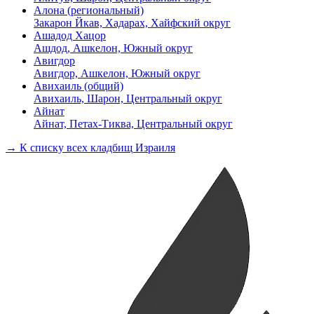
Алона (региональный)
Закарон Йкав, Хадарах, Хайфский округ
Ашадод Хацор
Ашдод, Ашкелон, Южный округ
Авигдор
Авигдор, Ашкелон, Южный округ
Авихаиль (общий)
Авихаиль, Шарон, Центральный округ
Айнат
Айнат, Петах-Тиква, Центральный округ
→ К списку всех кладбищ Израиля